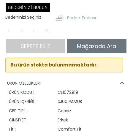
BEDENINIZI BULUN
Bedeninizi Seçiniz
Beden Tablosu
S
M
L
XL
SEPETE EKLE
Mağazada Ara
Bu ürün stokta bulunmamaktadır.
ÜRÜN ÖZELLİKLERİ
ÜRÜN KODU :
CL1072919
ÜRÜN İÇERİĞİ :
%100 PAMUK
CEP TİPİ :
Cepsiz
CİNSİYET :
Erkek
Fit :
Comfort Fit