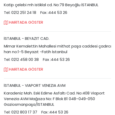
Katip çelebi mh istiklal cd. No:79 Beyoğlu İSTANBUL
Tel: 0212 251 24 18
Fax :444 53 26
HARİTADA GÖSTER
İSTANBUL - BEYAZIT CAD.
Mimar Kemalettin Mahallesi mithat paşa caddesi çadırcı
han no:1-5 Beyazıt -Fatih İstanbul
Tel: 0212 458 00 38
Fax :444 53 26
HARİTADA GÖSTER
İSTANBUL - VIAPORT VENEZIA AVM
Karadeniz Mah. Eski Edirne Asfaltı Cad. No:408 Viaport
Venezia AVM Mağaza No: F Blok B1 048–049-050
Gaziosmanpaşa/İSTANBUL
Tel: 0212 803 17 37
Fax :444 53 26