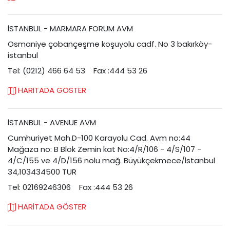
İSTANBUL - MARMARA FORUM AVM
Osmaniye çobançeşme koşuyolu cadf. No 3 bakırköy-
istanbul
Tel: (0212) 466 64 53
Fax :444 53 26
HARİTADA GÖSTER
İSTANBUL - AVENUE AVM
Cumhuriyet Mah.D-100 Karayolu Cad. Avm no:44
Mağaza no: B Blok Zemin kat No:4/R/106 - 4/S/107 -
4/C/155 ve 4/D/156 nolu mağ. Büyükçekmece/İstanbul
34,103434500 TUR
Tel: 02169246306
Fax :444 53 26
HARİTADA GÖSTER