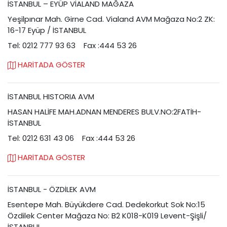
İSTANBUL – EYÜP VİALAND MAĞAZA
Yeşilpınar Mah. Girne Cad. Vialand AVM Mağaza No:2 ZK:
16-17 Eyüp / İSTANBUL
Tel: 0212 777 93 63
Fax :444 53 26
HARİTADA GÖSTER
İSTANBUL HISTORIA AVM
HASAN HALİFE MAH.ADNAN MENDERES BULV.NO:2FATİH-
İSTANBUL
Tel: 0212 631 43 06
Fax :444 53 26
HARİTADA GÖSTER
İSTANBUL - ÖZDİLEK AVM
Esentepe Mah. Büyükdere Cad. Dedekorkut Sok No:15
Özdilek Center Mağaza No: B2 K018-K019 Levent-Şişli/
İSTANBUL