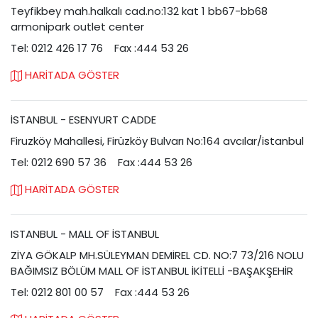
Teyfikbey mah.halkalı cad.no:132 kat 1 bb67-bb68
armonipark outlet center
Tel: 0212 426 17 76
Fax :444 53 26
HARİTADA GÖSTER
İSTANBUL - ESENYURT CADDE
Firuzköy Mahallesi, Firüzköy Bulvarı No:164 avcılar/istanbul
Tel: 0212 690 57 36
Fax :444 53 26
HARİTADA GÖSTER
ISTANBUL - MALL OF İSTANBUL
ZİYA GÖKALP MH.SÜLEYMAN DEMİREL CD. NO:7 73/216 NOLU
BAĞIMSIZ BÖLÜM MALL OF İSTANBUL İKİTELLİ -BAŞAKŞEHİR
Tel: 0212 801 00 57
Fax :444 53 26