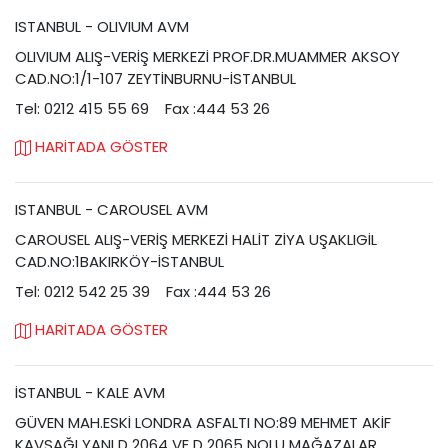
ISTANBUL - OLIVIUM AVM
OLIVIUM ALIŞ-VERİŞ MERKEZİ PROF.DR.MUAMMER AKSOY
CAD.NO:1/1-107 ZEYTİNBURNU-İSTANBUL
Tel: 0212 415 55 69
Fax :444 53 26
HARİTADA GÖSTER
ISTANBUL - CAROUSEL AVM
CAROUSEL ALIŞ-VERİŞ MERKEZİ HALİT ZİYA UŞAKLIGİL
CAD.NO:1BAKIRKÖY-İSTANBUL
Tel: 0212 542 25 39
Fax :444 53 26
HARİTADA GÖSTER
İSTANBUL - KALE AVM
GÜVEN MAH.ESKİ LONDRA ASFALTI NO:89 MEHMET AKİF
KAVŞAĞI YANI D 2064 VE D 2065 NOLU MAĞAZALAR