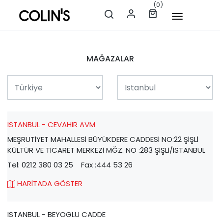
(0)
MAĞAZALAR
ISTANBUL - CEVAHIR AVM
MEŞRUTİYET MAHALLESİ BÜYÜKDERE CADDESİ NO:22 ŞİŞLİ
KÜLTÜR VE TİCARET MERKEZİ MĞZ. NO :283 ŞİŞLİ/İSTANBUL
Tel: 0212 380 03 25
Fax :444 53 26
HARİTADA GÖSTER
ISTANBUL - BEYOGLU CADDE