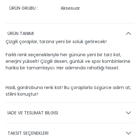
ÜRÜN GRUBU :
Aksesuar
ÜRÜN TANIMI
Çizgili çoraplar, tarzına yeni bir soluk getirecek!
Farklı renk seçenekleriyle her gününe yeni bir tarz kat,
enerjini yükselt! Çizgili desen, günlük ve spor kombinlerine
harika bir tamamlayıcı. Her adımında rahatlığı hisset.
Hadi, gardrobuna renk kat! Bu çoraplarla özgürce adım at,
stilini konuştur!
İADE VE TESLİMAT BİLGİSİ
KARGO VE TESLİMAT
TAKSİT SEÇENEKLERİ
Ürünlerinizin gönderimini anlaşmalı olduğumuz PTT,