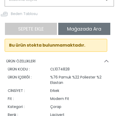
Beden Tablosu
SEPETE EKLE
Mağazada Ara
Bu ürün stokta bulunmamaktadır.
ÜRÜN ÖZELLİKLERİ
ÜRÜN KODU :
CL1074828
ÜRÜN İÇERİĞİ :
%76 Pamuk %22 Poliester %2
Elastan
CİNSİYET :
Erkek
Fit :
Modern Fit
Kategori :
Çorap
Renk :
Lacivert