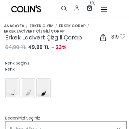
(0)
ANASAYFA
/
ERKEK GİYİM
/
ERKEK CORAP
/
ERKEK LACİVERT ÇİZGİLİ ÇORAP
Erkek Lacivert Çizgili Çorap
319
64,90 TL
49,99 TL
- 23%
Renk Seçiniz
Renk:
Bedeninizi Seçiniz