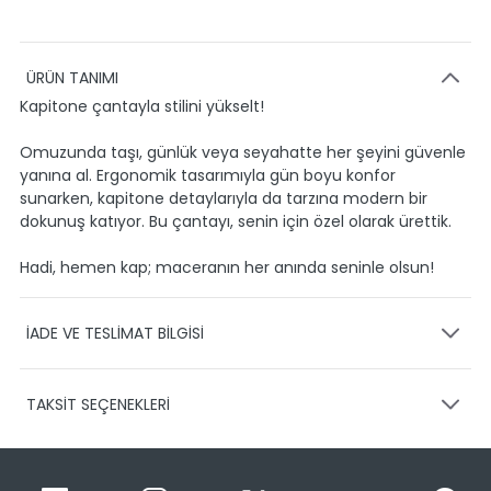
ÜRÜN TANIMI
Kapitone çantayla stilini yükselt!
Omuzunda taşı, günlük veya seyahatte her şeyini güvenle
yanına al. Ergonomik tasarımıyla gün boyu konfor
sunarken, kapitone detaylarıyla da tarzına modern bir
dokunuş katıyor. Bu çantayı, senin için özel olarak ürettik.
Hadi, hemen kap; maceranın her anında seninle olsun!
İADE VE TESLİMAT BİLGİSİ
KARGO VE TESLİMAT
TAKSİT SEÇENEKLERİ
Ürünlerinizin gönderimini anlaşmalı olduğumuz PTT,
HEPSİJET ve BOVO firmaları ile yapmaktayız.
Siparişleriniz
1-3 iş günü içerisinde kargoya teslim edilir.