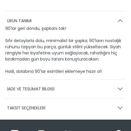
ÜRÜN TANIMI
90'lar geri döndü, şapkanı tak!
Sıfır detaylarla dolu, minimalist bir şapka; 90'ların nostaljik
ruhunu taşıyan bu parça, günlük stilini yükseltecek. Siyah
rengiyle her kıyafetine uyum sağlayacak, rahatlığını hiç
bırakmadan gün boyu tarzını konuşturacaksın.
Hadi, dolabına 90'lar esintileri eklemeye hazır ol!
İADE VE TESLİMAT BİLGİSİ
KARGO VE TESLİMAT
TAKSİT SEÇENEKLERİ
Ürünlerinizin gönderimini anlaşmalı olduğumuz PTT,
HEPSİJET ve BOVO firmaları ile yapmaktayız.
Siparişleriniz
1-3 iş günü içerisinde kargoya teslim edilir.