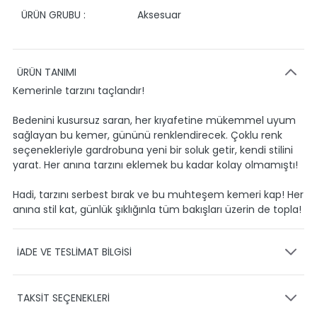
ÜRÜN GRUBU :
Aksesuar
ÜRÜN TANIMI
Kemerinle tarzını taçlandır!
Bedenini kusursuz saran, her kıyafetine mükemmel uyum
sağlayan bu kemer, gününü renklendirecek. Çoklu renk
seçenekleriyle gardrobuna yeni bir soluk getir, kendi stilini
yarat. Her anına tarzını eklemek bu kadar kolay olmamıştı!
Hadi, tarzını serbest bırak ve bu muhteşem kemeri kap! Her
anına stil kat, günlük şıklığınla tüm bakışları üzerin de topla!
İADE VE TESLİMAT BİLGİSİ
KARGO VE TESLİMAT
TAKSİT SEÇENEKLERİ
Ürünlerinizin gönderimini anlaşmalı olduğumuz PTT,
HEPSİJET ve BOVO firmaları ile yapmaktayız.
Siparişleriniz