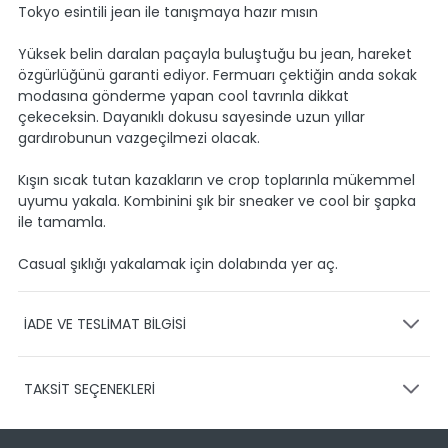
Tokyo esintili jean ile tanışmaya hazır mısın
Yüksek belin daralan paçayla buluştuğu bu jean, hareket
özgürlüğünü garanti ediyor. Fermuarı çektiğin anda sokak
modasına gönderme yapan cool tavrınla dikkat
çekeceksin. Dayanıklı dokusu sayesinde uzun yıllar
gardırobunun vazgeçilmezi olacak.
Kışın sıcak tutan kazakların ve crop toplarınla mükemmel
uyumu yakala. Kombinini şık bir sneaker ve cool bir şapka
ile tamamla.
Casual şıklığı yakalamak için dolabında yer aç.
İADE VE TESLİMAT BİLGİSİ
KARGO VE TESLİMAT
TAKSİT SEÇENEKLERİ
Ürünlerinizin gönderimini anlaşmalı olduğumuz PTT,
HEPSİJET ve BOVO firmaları ile yapmaktayız.
Siparişleriniz
1-3 iş günü içerisinde kargoya teslim edilir.