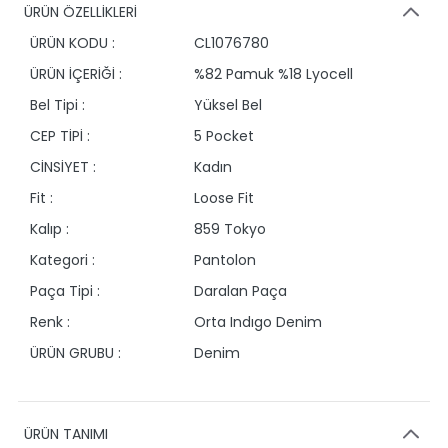
ÜRÜN ÖZELLİKLERİ
ÜRÜN KODU :
CL1076780
ÜRÜN İÇERİĞİ :
%82 Pamuk %18 Lyocell
Bel Tipi :
Yüksel Bel
CEP TİPİ :
5 Pocket
CİNSİYET :
Kadın
Fit :
Loose Fit
Kalıp :
859 Tokyo
Kategori :
Pantolon
Paça Tipi :
Daralan Paça
Renk :
Orta Indıgo Denim
ÜRÜN GRUBU :
Denim
ÜRÜN TANIMI