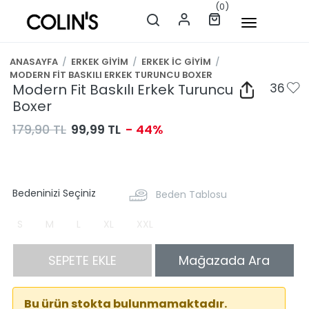
(0)
ANASAYFA
/
ERKEK GİYİM
/
ERKEK İC GİYİM
/
MODERN FİT BASKILI ERKEK TURUNCU BOXER
Modern Fit Baskılı Erkek Turuncu
36
Boxer
179,90 TL
99,99 TL
- 44%
Bedeninizi Seçiniz
Beden Tablosu
S
M
L
XL
XXL
SEPETE EKLE
Mağazada Ara
Bu ürün stokta bulunmamaktadır.