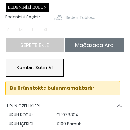
BEDENINIZI BULUN
Bedeninizi Seçiniz
Beden Tablosu
S
M
L
XL
SEPETE EKLE
Mağazada Ara
Kombin Satın Al
Bu ürün stokta bulunmamaktadır.
ÜRÜN ÖZELLİKLERİ
ÜRÜN KODU :
CL1078804
ÜRÜN İÇERİĞİ :
%100 Pamuk