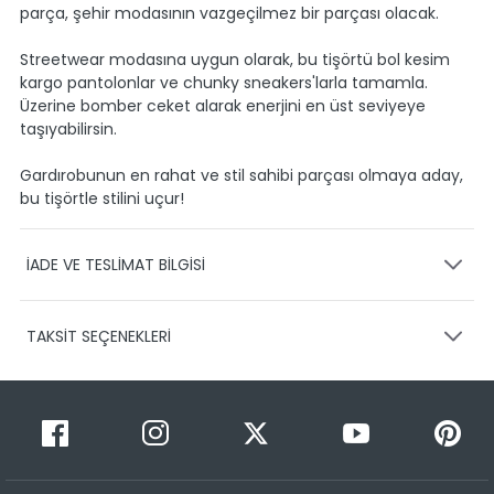
parça, şehir modasının vazgeçilmez bir parçası olacak.
Streetwear modasına uygun olarak, bu tişörtü bol kesim
kargo pantolonlar ve chunky sneakers'larla tamamla.
Üzerine bomber ceket alarak enerjini en üst seviyeye
taşıyabilirsin.
Gardırobunun en rahat ve stil sahibi parçası olmaya aday,
bu tişörtle stilini uçur!
İADE VE TESLİMAT BİLGİSİ
KARGO VE TESLİMAT
TAKSİT SEÇENEKLERİ
Ürünlerinizin gönderimini anlaşmalı olduğumuz PTT,
HEPSİJET ve BOVO firmaları ile yapmaktayız.
Siparişleriniz
1-3 iş günü içerisinde kargoya teslim edilir.
Taksit Sayısı
Taksit Miktarı
Taksitli Tutar
Siparişimin kargo takibini nasıl yapabilirim?
Toplam
1
499,95 TL
Üye girişi yaptıktan sonra, sitemizde yer alan
499,95 TL