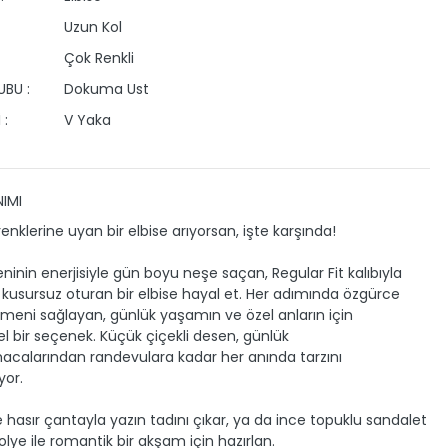
Uzun Kol
Çok Renkli
BU :
Dokuma Ust
 :
V Yaka
IMI
enklerine uyan bir elbise arıyorsan, işte karşında!
ninin enerjisiyle gün boyu neşe saçan, Regular Fit kalıbıyla
usursuz oturan bir elbise hayal et. Her adımında özgürce
meni sağlayan, günlük yaşamın ve özel anların için
bir seçenek. Küçük çiçekli desen, günlük
calarından randevulara kadar her anında tarzını
yor.
e hasır çantayla yazın tadını çıkar, ya da ince topuklu sandalet
kolye ile romantik bir akşam için hazırlan.