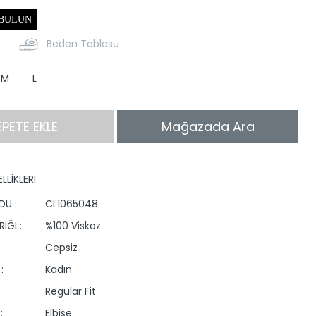
 BULUN
Beden Tablosu
M
L
EPETE EKLE
Mağazada Ara
LLİKLERİ
DU :
CL1065048
İĞİ :
%100 Viskoz
Cepsiz
:
Kadın
Regular Fit
:
Elbise