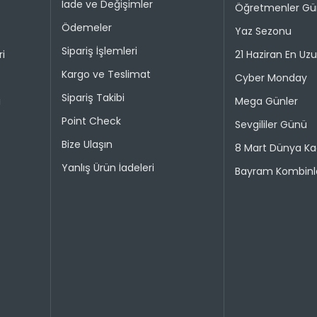
İade ve Değişimler
İade pro
Öğretmenler G
Taksit 
Ödemeler
Yaz Sezonu
Colin's On
kullanılma
Sipariş İşlemleri
ri
21 Haziran En Uz
1
30 gün içer
Kargo ve Teslimat
Cyber Monday
iade kaps
2
Sipariş Takibi
i
Mega Günler
Değişim ya
Point Check
bedeniyle v
Sevgililer Günü
Bize Ulaşın
8 Mart Dünya Ka
Taksit 
İade işlem
Yanlış Ürün İadeleri
Bayram Kombinle
1
“Hesabım” 
istediğini
2
Daha sonra
3
ederek iad
4
İade işlemi
uygun olu
durumunda 