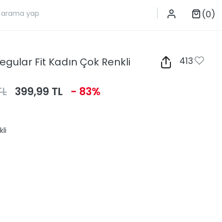
(0)
egular Fit Kadın Çok Renkli
413
TL
399,99 TL
- 83%
li