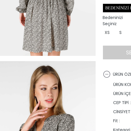
BEDENINIZI
Bedeninizi
Seçiniz
XS
S
S
ÜRÜN ÖZE
ÜRÜN KO
ÜRÜN İÇER
CEP TİPİ :
CİNSİYET 
Fit :
Kategori 