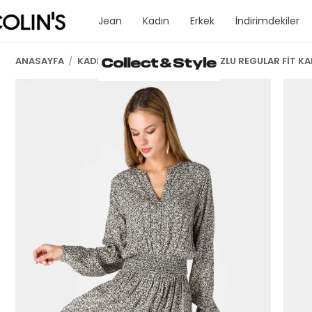
Jean
Kadın
Erkek
İndirimdekiler
ANASAYFA
/
KADIN GİYİM
/
ELBİSE
/
VİSKOZLU REGULAR FİT KA