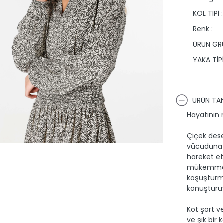
KOL TİPİ :
Renk :
ÜRÜN GRU
YAKA TİPİ
ÜRÜN TAN
Hayatının r
Çiçek dese
vücuduna k
hareket et
mükemmel 
koşuşturma
konuşturu
Kot şort v
ve şık bir 