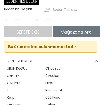
BEDENINIZI BULUN
Bedeninizi Seçiniz
Beden Tablosu
S
M
L
XL
XXL
SEPETE EKLE
Mağazada Ara
Bu ürün stokta bulunmamaktadır.
ÜRÜN ÖZELLİKLERİ
ÜRÜN KODU :
CL1069561
CEP TİPİ :
2 Pocket
CİNSİYET :
Erkek
Fit :
Regular Fit
Kalıp :
020 Mıce
Kategori :
Ceket