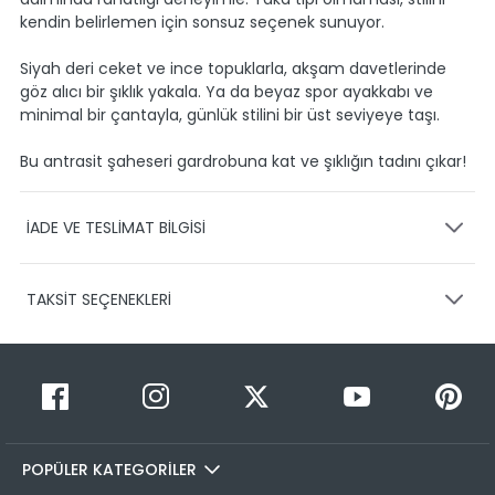
kendin belirlemen için sonsuz seçenek sunuyor.
Siyah deri ceket ve ince topuklarla, akşam davetlerinde
göz alıcı bir şıklık yakala. Ya da beyaz spor ayakkabı ve
minimal bir çantayla, günlük stilini bir üst seviyeye taşı.
Bu antrasit şaheseri gardrobuna kat ve şıklığın tadını çıkar!
İADE VE TESLİMAT BİLGİSİ
KARGO VE TESLİMAT
TAKSİT SEÇENEKLERİ
Ürünlerinizin gönderimini anlaşmalı olduğumuz PTT,
HEPSİJET ve BOVO firmaları ile yapmaktayız.
Siparişleriniz
1-3 iş günü içerisinde kargoya teslim edilir.
Taksit Sayısı
Taksit Miktarı
Taksitli Tutar
Siparişimin kargo takibini nasıl yapabilirim?
Toplam
1
299,99 TL
Üye girişi yaptıktan sonra, sitemizde yer alan
299,99 TL
Hesabım/Siparişlerim paneli üzerinden ilgili siparişinize ait
POPÜLER KATEGORİLER
2
299,99 TL
150,00 TL
tüm gönderim detaylarını görüntüleyebilir ve sayfa