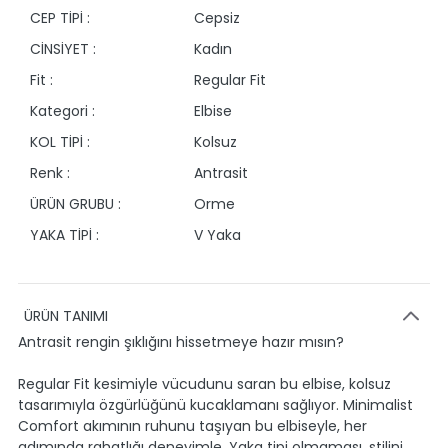
CEP TİPİ :
Cepsiz
CİNSİYET :
Kadın
Fit :
Regular Fit
Kategori :
Elbise
KOL TİPİ :
Kolsuz
Renk :
Antrasit
ÜRÜN GRUBU :
Orme
YAKA TİPİ :
V Yaka
ÜRÜN TANIMI
Antrasit rengin şıklığını hissetmeye hazır mısın?
Regular Fit kesimiyle vücudunu saran bu elbise, kolsuz
tasarımıyla özgürlüğünü kucaklamanı sağlıyor. Minimalist
Comfort akımının ruhunu taşıyan bu elbiseyle, her
adımında rahatlığı deneyimle. Yaka tipi olmaması, stilini