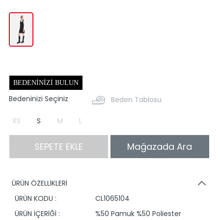
BEDENINIZI BULUN
Bedeninizi Seçiniz
Beden Tablosu
XS
S
M
L
SEPETE EKLE
Mağazada Ara
ÜRÜN ÖZELLİKLERİ
ÜRÜN KODU :
CL1065104
ÜRÜN İÇERİĞİ :
%50 Pamuk %50 Poliester