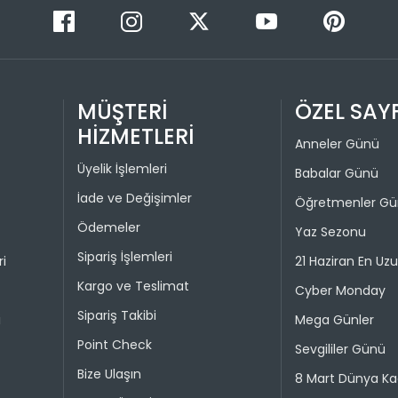
İade pro
Taksit 
Colin's On
kullanılma
1
30 gün içer
iade kaps
2
MÜŞTERİ
ÖZEL SAY
HİZMETLERİ
Değişim ya
Anneler Günü
bedeniyle v
Üyelik İşlemleri
Babalar Günü
Taksit 
İade işlem
İade ve Değişimler
Öğretmenler G
1
Ödemeler
Yaz Sezonu
“Hesabım” 
istediğini
2
Sipariş İşlemleri
ri
21 Haziran En Uz
Daha sonra
3
Kargo ve Teslimat
ederek iad
Cyber Monday
4
Sipariş Takibi
i
Mega Günler
İade işlemi
uygun olu
Point Check
Sevgililer Günü
durumunda 
Bize Ulaşın
8 Mart Dünya Ka