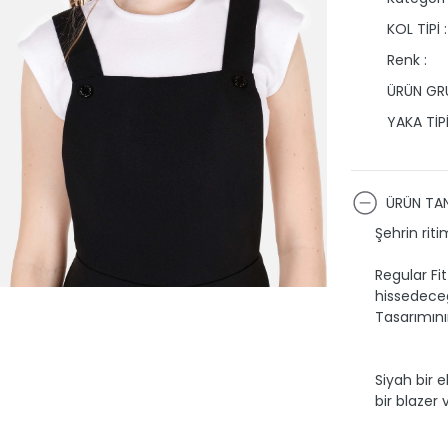
KOL TİPİ :
Renk :
ÜRÜN GRU
YAKA TİPİ
ÜRÜN TAN
Şehrin rit
Regular Fit
hissedeceğ
Tasarımının 
Siyah bir 
bir blazer