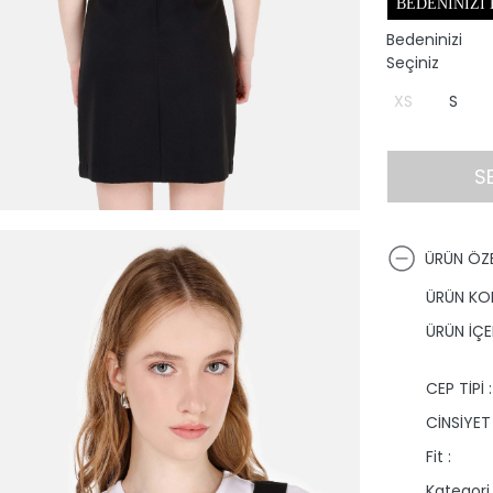
BEDENINIZI
Bedeninizi
Seçiniz
XS
S
S
ÜRÜN ÖZE
ÜRÜN KO
ÜRÜN İÇER
CEP TİPİ :
CİNSİYET 
Fit :
Kategori 