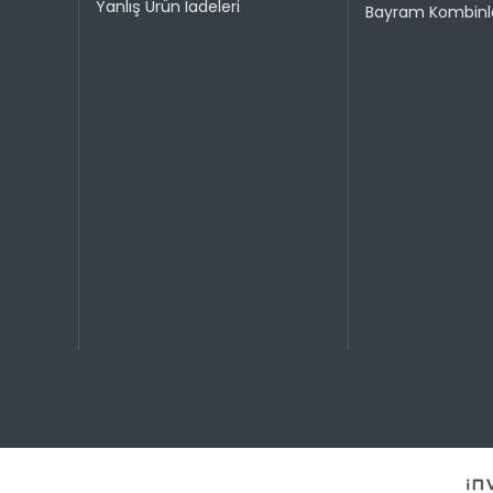
Taksit 
Yanlış Ürün İadeleri
Bayram Kombinle
1
2
Taksit 
1
2
3
4