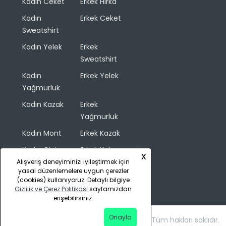
Kadın Ceket
Erkek Hırka
Kadın
Erkek Ceket
Sweatshirt
Kadın Yelek
Erkek
Sweatshirt
Kadın
Erkek Yelek
Yağmurluk
Kadın Kazak
Erkek
Yağmurluk
Kadın Mont
Erkek Kazak
Kadın Giyim
Erkek Kaban
x
Alışveriş deneyiminizi iyileştirmek için
yasal düzenlemelere uygun çerezler
(cookies) kullanıyoruz. Detaylı bilgiye
Gizlilik ve Çerez Politikası
sayfamızdan
erişebilirsiniz.
Onayla
Copyright © 2026 COLINS. Tüm hakları saklıdır.