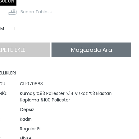
 BULUN
Beden Tablosu
M
L
EPETE EKLE
Mağazada Ara
LLİKLERİ
DU :
CL1070883
İĞİ :
Kumaş %83 Poliester %14 Viskoz %3 Elastan
Kaplama %100 Poliester
Cepsiz
:
Kadın
Regular Fit
:
Elbise