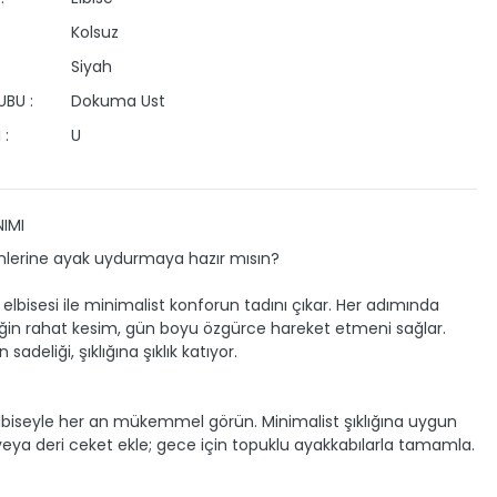
Kolsuz
Siyah
BU :
Dokuma Ust
 :
U
IMI
imlerine ayak uydurmaya hazır mısın?
 elbisesi ile minimalist konforun tadını çıkar. Her adımında
in rahat kesim, gün boyu özgürce hareket etmeni sağlar.
sadeliği, şıklığına şıklık katıyor.
elbiseyle her an mükemmel görün. Minimalist şıklığına uygun
 veya deri ceket ekle; gece için topuklu ayakkabılarla tamamla.