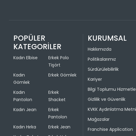
POPÜLER
KURUMSAL
KATEGORİLER
Hakkımızda
Kadın Elbise
Erkek Polo
Politikalarımız
Tişört
Sürdürülebilirlik
Kadın
Erkek Gömlek
Kariyer
Gömlek
Bilgi Toplumu Hizmetle
Kadın
Erkek
Gizlilik ve Güvenlik
Pantolon
Shacket
KVKK Aydınlatma Metn
Kadın Jean
Erkek
Pantolon
Mağazalar
Kadın Hırka
Erkek Jean
Franchise Application