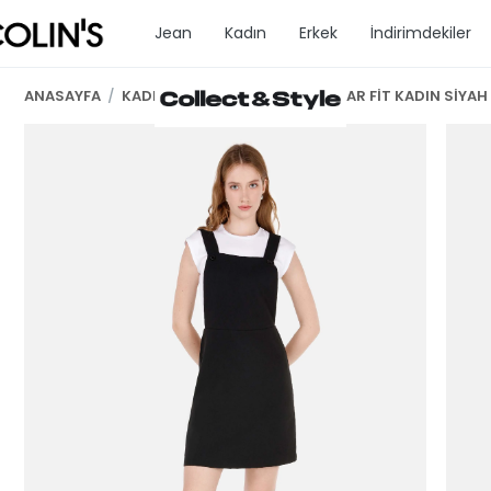
Jean
Kadın
Erkek
İndirimdekiler
ANASAYFA
/
KADIN GİYİM
/
ELBİSE
/
REGULAR FİT KADIN SİYAH 