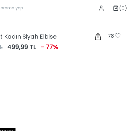
(0)
t Kadın Siyah Elbise
78
L
499,99 TL
- 77%