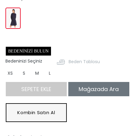
BEDENINIZI BULUN
Bedeninizi Seçiniz
Beden Tablosu
XS
S
M
L
SEPETE EKLE
Mağazada Ara
Kombin Satın Al