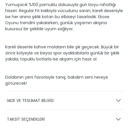
Yumuşacık %100 pamuklu dokusuyla gün boyu rahatlığı
hisset. Regular Fit kalıbıyla vücudunu saran, kareli deseniyle
ise her anına şıklık katan bu elbiseyi tasarladık. Ekose
Oyunu trendini yakalarken, günlük yaşamın akışına
kusursuz bir şekilde uyum sağlıyor.
Kareli desenle kahve molaların bile şık geçecek. Büyük bir
zincir kolyeyle ve beyaz spor ayakkabılarla günlük bir şıklık
yakala, topuklu botlarla ise akşam için hazır ol.
Dolabının yeni favorisiyle tanış, bakalım seni nereye
götürecek!
İADE VE TESLİMAT BİLGİSİ
KARGO VE TESLİMAT
TAKSİT SEÇENEKLERİ
Ürünlerinizin gönderimini anlaşmalı olduğumuz PTT,
HEPSİJET ve BOVO firmaları ile yapmaktayız.
Siparişleriniz