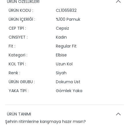
ÜRÜN ÖZELLİKLERİ
ÜRÜN KODU :
CL1065832
ÜRÜN İÇERİĞİ :
%100 Pamuk
CEP TİPİ :
Cepsiz
CİNSİYET :
Kadın
Fit :
Regular Fit
Kategori :
Elbise
KOL TİPİ :
Uzun Kol
Renk :
Siyah
ÜRÜN GRUBU :
Dokuma Ust
YAKA TİPİ :
Gömlek Yaka
ÜRÜN TANIMI
Şehrin ritimlerine karışmaya hazır mısın?