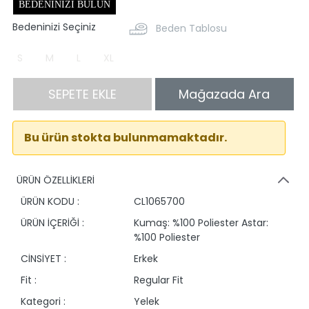
BEDENINIZI BULUN
Bedeninizi Seçiniz
Beden Tablosu
S
M
L
XL
SEPETE EKLE
Mağazada Ara
Bu ürün stokta bulunmamaktadır.
ÜRÜN ÖZELLİKLERİ
ÜRÜN KODU :
CL1065700
ÜRÜN İÇERİĞİ :
Kumaş: %100 Poliester Astar:
%100 Poliester
CİNSİYET :
Erkek
Fit :
Regular Fit
Kategori :
Yelek