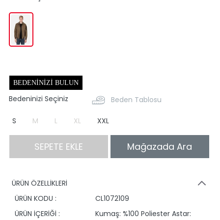
BEDENINIZI BULUN
Bedeninizi Seçiniz
Beden Tablosu
S
M
L
XL
XXL
SEPETE EKLE
Mağazada Ara
ÜRÜN ÖZELLİKLERİ
ÜRÜN KODU :
CL1072109
ÜRÜN İÇERİĞİ :
Kumaş: %100 Poliester Astar: