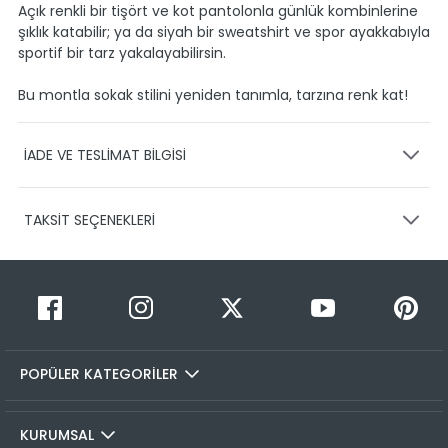
Açık renkli bir tişört ve kot pantolonla günlük kombinlerine
şıklık katabilir; ya da siyah bir sweatshirt ve spor ayakkabıyla
sportif bir tarz yakalayabilirsin.
Bu montla sokak stilini yeniden tanımla, tarzına renk kat!
İADE VE TESLİMAT BİLGİSİ
KARGO VE TESLİMAT
TAKSİT SEÇENEKLERİ
Ürünlerinizin gönderimini anlaşmalı olduğumuz PTT,
HEPSİJET ve BOVO firmaları ile yapmaktayız.
Siparişleriniz
1-3 iş günü içerisinde kargoya teslim edilir.
Taksit Sayısı
Taksit Miktarı
Taksitli Tutar
Siparişimin kargo takibini nasıl yapabilirim?
Toplam
1
1999,99 TL
Üye girişi yaptıktan sonra, sitemizde yer alan
1999,99 TL
Hesabım/Siparişlerim paneli üzerinden ilgili siparişinize ait
POPÜLER KATEGORİLER
2
1999,99 TL
1000,00 TL
tüm gönderim detaylarını görüntüleyebilir ve sayfa
üzerinde bulunan kargo takip linkine tıklamanızla birlikte
3
1999,99 TL
666,66 TL
seçmiş olduğunız kargo firmasının sitesine otomatik olarak
KURUMSAL
4
1999,99 TL