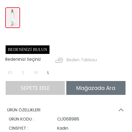
BEDENINIZI BULUN
Bedeninizi Seçiniz
Beden Tablosu
XS
S
M
L
SEPETE EKLE
Mağazada Ara
ÜRÜN ÖZELLİKLERİ
ÜRÜN KODU :
CL1068986
CİNSİYET :
Kadın