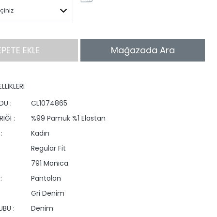
EPETE EKLE
Mağazada Ara
LLİKLERİ
DU :
CL1074865
İĞİ :
%99 Pamuk %1 Elastan
:
Kadın
Regular Fit
791 Monıca
:
Pantolon
Gri Denim
BU :
Denim