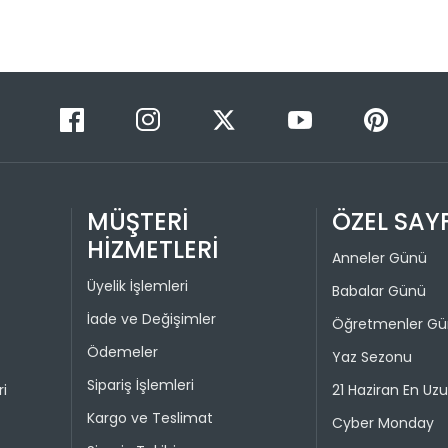
Taksit 
1
2
3
4
MÜŞTERİ
ÖZEL SAY
HİZMETLERİ
Anneler Günü
Üyelik İşlemleri
Babalar Günü
İade ve Değişimler
Öğretmenler G
Ödemeler
Yaz Sezonu
Sipariş İşlemleri
ri
21 Haziran En Uz
Kargo ve Teslimat
Cyber Monday