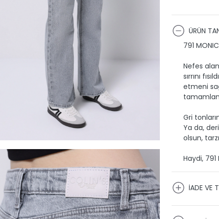
ÜRÜN TAN
791 MONICA
Nefes alan
sırrını fıs
etmeni sağ
tamamlanıy
Gri tonları
Ya da, der
olsun, tarzı
Haydi, 791
İADE VE T
KARGO VE