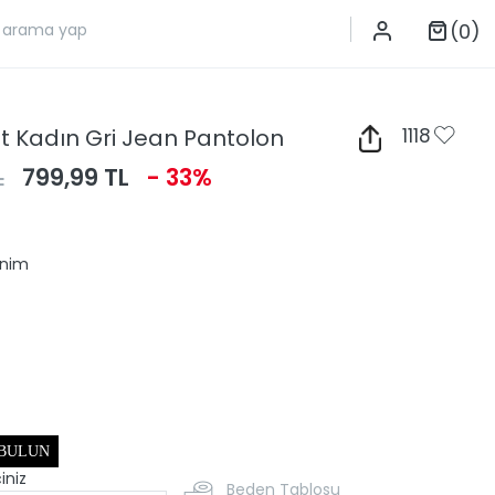
(0)
it Kadın Gri Jean Pantolon
1118
L
799,99 TL
- 33%
enim
 BULUN
iniz
Beden Tablosu