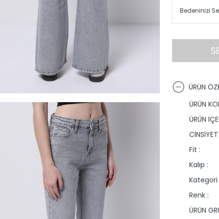
S
ÜRÜN ÖZE
ÜRÜN KO
ÜRÜN İÇER
CİNSİYET 
Fit :
Kalıp :
Kategori 
Renk :
ÜRÜN GRU