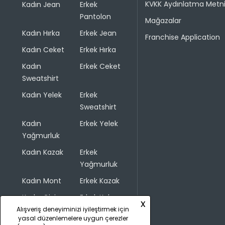
KVKK Aydınlatma Metn
Kadın Jean
Erkek
Pantolon
Mağazalar
Kadın Hırka
Erkek Jean
Franchise Application
Kadın Ceket
Erkek Hırka
Kadın
Erkek Ceket
Sweatshirt
Kadın Yelek
Erkek
Sweatshirt
Kadın
Erkek Yelek
Yağmurluk
Kadın Kazak
Erkek
Yağmurluk
Kadın Mont
Erkek Kazak
Kadın Giyim
Erkek Kaban
x
Alışveriş deneyiminizi iyileştirmek için
yasal düzenlemelere uygun çerezler