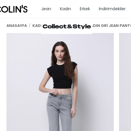
Jean
Kadın
Erkek
İndirimdekiler
ANASAYFA
/
KADIN GİYİM
/
REGULAR FİT KADIN GRİ JEAN PAN