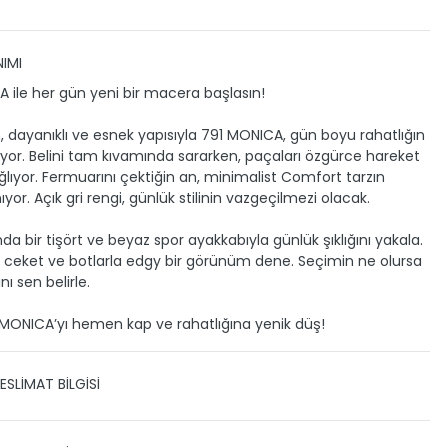
IMI
 ile her gün yeni bir macera başlasın!
, dayanıklı ve esnek yapısıyla 791 MONICA, gün boyu rahatlığın
ıldıyor. Belini tam kıvamında sararken, paçaları özgürce hareket
lıyor. Fermuarını çektiğin an, minimalist Comfort tarzın
or. Açık gri rengi, günlük stilinin vazgeçilmezi olacak.
nda bir tişört ve beyaz spor ayakkabıyla günlük şıklığını yakala.
i ceket ve botlarla edgy bir görünüm dene. Seçimin ne olursa
nı sen belirle.
 MONICA’yı hemen kap ve rahatlığına yenik düş!
ESLİMAT BİLGİSİ
 TESLİMAT