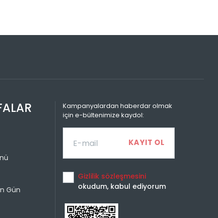
Sayısı
Taksit Miktarı
Taksitli Tutar
Toplam
799,99 TL
799,99 TL
799,99 TL
400,00 TL
799,99 TL
266,66 TL
799,99 TL
200,00 TL
FALAR
Kampanyalardan haberdar olmak
için e-bültenimize kaydol:
ünü
Gizlilik sözleşmesini
okudum, kabul ediyorum
un Gün