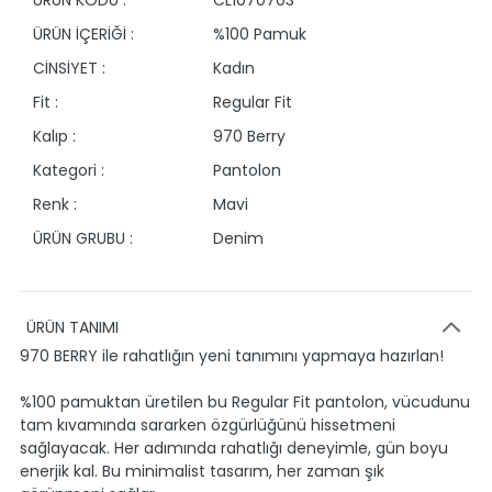
ÜRÜN KODU :
CL1070703
ÜRÜN İÇERİĞİ :
%100 Pamuk
CİNSİYET :
Kadın
Fit :
Regular Fit
Kalıp :
970 Berry
Kategori :
Pantolon
Renk :
Mavi
ÜRÜN GRUBU :
Denim
ÜRÜN TANIMI
970 BERRY ile rahatlığın yeni tanımını yapmaya hazırlan!
%100 pamuktan üretilen bu Regular Fit pantolon, vücudunu
tam kıvamında sararken özgürlüğünü hissetmeni
sağlayacak. Her adımında rahatlığı deneyimle, gün boyu
enerjik kal. Bu minimalist tasarım, her zaman şık