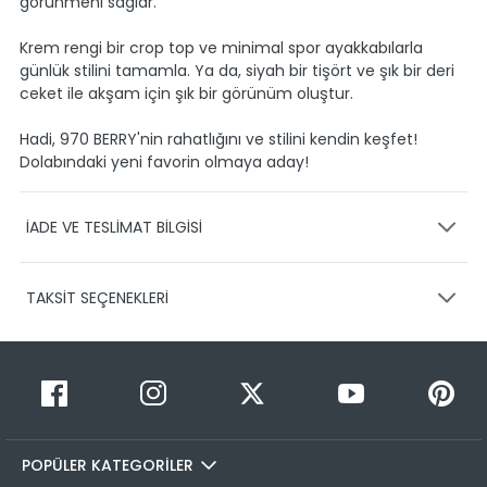
görünmeni sağlar.
Krem rengi bir crop top ve minimal spor ayakkabılarla
günlük stilini tamamla. Ya da, siyah bir tişört ve şık bir deri
ceket ile akşam için şık bir görünüm oluştur.
Hadi, 970 BERRY'nin rahatlığını ve stilini kendin keşfet!
Dolabındaki yeni favorin olmaya aday!
İADE VE TESLİMAT BİLGİSİ
KARGO VE TESLİMAT
TAKSİT SEÇENEKLERİ
Ürünlerinizin gönderimini anlaşmalı olduğumuz PTT,
HEPSİJET ve BOVO firmaları ile yapmaktayız.
Siparişleriniz
1-3 iş günü içerisinde kargoya teslim edilir.
Taksit Sayısı
Taksit Miktarı
Taksitli Tutar
Siparişimin kargo takibini nasıl yapabilirim?
Toplam
1
599,99 TL
Üye girişi yaptıktan sonra, sitemizde yer alan
599,99 TL
Hesabım/Siparişlerim paneli üzerinden ilgili siparişinize ait
POPÜLER KATEGORİLER
2
599,99 TL
300,00 TL
tüm gönderim detaylarını görüntüleyebilir ve sayfa