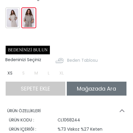
BEDENINIZI BULUN
Bedeninizi Seçiniz
Beden Tablosu
XS
S
M
L
XL
SEPETE EKLE
Mağazada Ara
ÜRÜN ÖZELLİKLERİ
ÜRÜN KODU :
CL1068244
ÜRÜN İÇERİĞİ :
%73 Viskoz %27 Keten