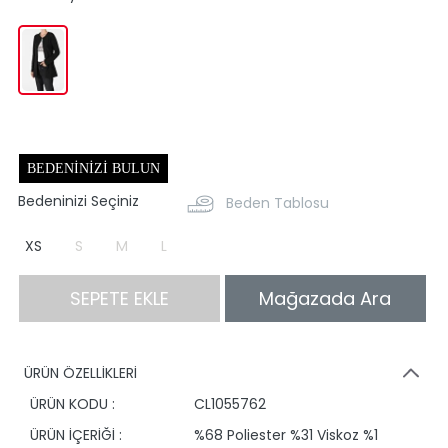
BEDENINIZI BULUN
Bedeninizi Seçiniz
Beden Tablosu
XS
S
M
L
SEPETE EKLE
Mağazada Ara
ÜRÜN ÖZELLİKLERİ
ÜRÜN KODU :
CL1055762
ÜRÜN İÇERİĞİ :
%68 Poliester %31 Viskoz %1