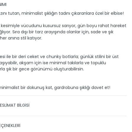
IMI
ını tutan, minimalist şıklığın tadını çıkaranlara özel bir elbise!
t kesimiyle vücudunu kusursuz sarıyor, gün boyu rahat hareket
ıyor. Sıra dışı bir tarz arayışında olanlar için, sade ve şık
er anına stil katıyor.
esi ile bir deri ceket ve chunky botlarla; günlük stilini bir üst
şıyabilir, akşam için ise minimal takılarla ve topuklu
rla şık bir gece görünümü oluşturabilirsin.
inimalist bir dokunuş kat, gardrobuna şıklığı davet et!
ESLİMAT BİLGİSİ
 TESLİMAT
EÇENEKLERİ
zin gönderimini anlaşmalı olduğumuz PTT, HEPSİJET ve BOVO