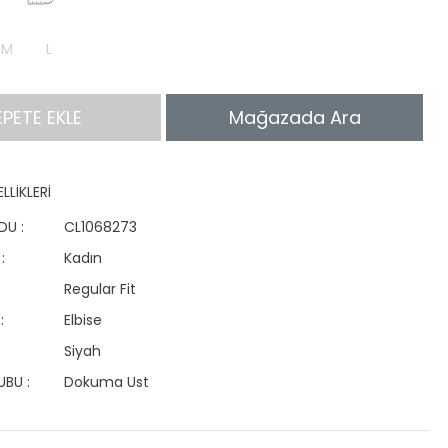
M
L
EPETE EKLE
Mağazada Ara
LLİKLERİ
DU :
CL1068273
:
Kadın
Regular Fit
:
Elbise
Siyah
BU :
Dokuma Ust