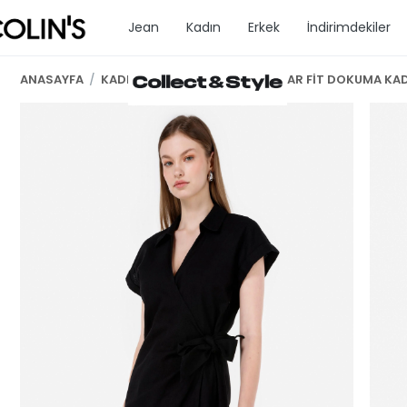
Jean
Kadın
Erkek
İndirimdekiler
ANASAYFA
/
KADIN GİYİM
/
ELBİSE
/
REGULAR FİT DOKUMA KADI