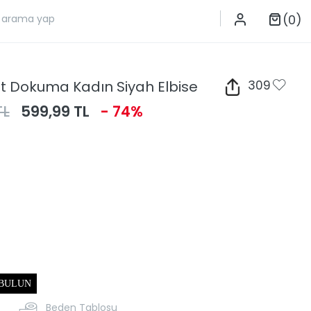
(0)
it Dokuma Kadın Siyah Elbise
309
TL
599,99 TL
- 74%
 BULUN
Beden Tablosu