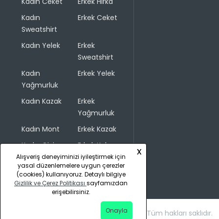
Kadın Ceket
Erkek Hırka
Kadın
Erkek Ceket
Sweatshirt
Kadın Yelek
Erkek
Sweatshirt
Kadın
Erkek Yelek
Yağmurluk
Kadın Kazak
Erkek
Yağmurluk
Kadın Mont
Erkek Kazak
Kadın Giyim
Erkek Kaban
x
Alışveriş deneyiminizi iyileştirmek için
yasal düzenlemelere uygun çerezler
(cookies) kullanıyoruz. Detaylı bilgiye
Gizlilik ve Çerez Politikası
sayfamızdan
erişebilirsiniz.
Onayla
Copyright © 2026 COLINS. Tüm hakları saklıdır.