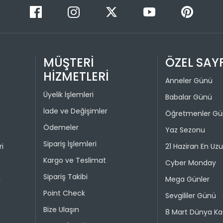
Taksit 
İade işlem
1
“Hesabım” 
istediğini
2
Daha sonra
MÜŞTERİ
ÖZEL SAY
3
ederek iad
HİZMETLERİ
Anneler Günü
4
İade işlemi
Üyelik İşlemleri
Babalar Günü
uygun olu
durumunda 
İade ve Değişimler
Öğretmenler G
Ödemeler
Yaz Sezonu
Taksit 
Sipariş İşlemleri
ri
21 Haziran En Uz
1
Kargo ve Teslimat
Cyber Monday
2
Sipariş Takibi
i
Mega Günler
Point Check
Sevgililer Günü
Taksit 
Bize Ulaşın
8 Mart Dünya Ka