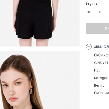
Seçiniz
XS
S
S
ÜRÜN ÖZE
ÜRÜN KO
CİNSİYET 
Fit :
Kategori 
Renk :
ÜRÜN GRU