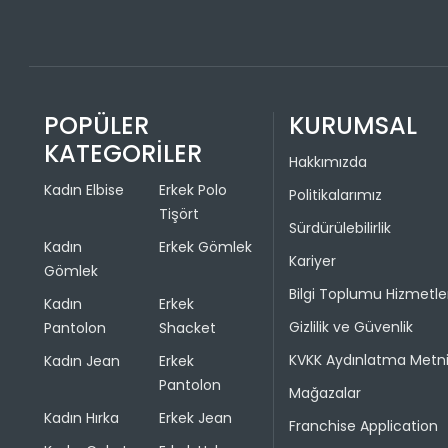
POPÜLER
KURUMSAL
KATEGORİLER
Hakkımızda
Kadın Elbise
Erkek Polo
Politikalarımız
Tişört
Sürdürülebilirlik
Kadın
Erkek Gömlek
Kariyer
Gömlek
Bilgi Toplumu Hizmetle
Kadın
Erkek
Gizlilik ve Güvenlik
Pantolon
Shacket
KVKK Aydınlatma Metn
Kadın Jean
Erkek
Pantolon
Mağazalar
Kadın Hırka
Erkek Jean
Franchise Application