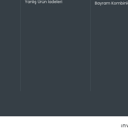
Yanlış Ürün İadeleri
Bayram Kombinle
1
2
3
4