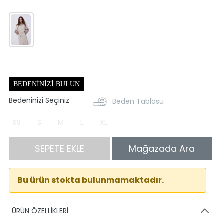
BEDENINIZI BULUN
Bedeninizi Seçiniz
Beden Tablosu
XS
S
M
L
XL
SEPETE EKLE
Mağazada Ara
Bu ürün stokta bulunmamaktadır.
ÜRÜN ÖZELLİKLERİ