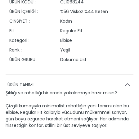
ÜRÜN KODU :
CL1068244
ÜRÜN İÇERİĞİ :
%56 Viskoz %44 Keten
CİNSİYET :
Kadın
Fit :
Regular Fit
Kategori :
Elbise
Renk :
Yeşil
ÜRÜN GRUBU :
Dokuma Ust
ÜRÜN TANIMI
Şıklığı ve rahatlığı bir arada yakalamaya hazır mısın?
Çizgili kumaşıyla minimalist rahatlığın yeni tanımı olan bu
elbise, Regular Fit kalıbıyla vücudunu mükemmel sarıyor,
gün boyu özgürce hareket etmeni sağlıyor. Her adımında
hissettiğin konfor, stilini bir üst seviyeye taşıyor.