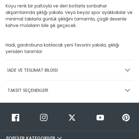
Koyu renk bir paltoyla ve deri botlarla sonbahar
akşamlarında şıklığı yakala. Veya beyaz spor ayakkabılar ve
minimal takılarla günlük şıklığını tamamla, çizgili desenle
kahve molaların bile şık geçecek.
Hadi, gardrobuna katılacak yeni favorini yakala, şıklığı
yeniden tanımla!
İADE VE TESLİMAT BİLGİSİ
KARGO VE TESLİMAT
TAKSİT SEÇENEKLERİ
Ürünlerinizin gönderimini anlaşmalı olduğumuz PTT,
HEPSİJET ve BOVO firmaları ile yapmaktayız.
Siparişleriniz
1-3 iş günü içerisinde kargoya teslim edilir.
Taksit Sayısı
Taksit Miktarı
Taksitli Tutar
Siparişimin kargo takibini nasıl yapabilirim?
Toplam
1
799,95 TL
Üye girişi yaptıktan sonra, sitemizde yer alan
799,95 TL
Hesabım/Siparişlerim paneli üzerinden ilgili siparişinize ait
POPÜLER KATEGORİLER
2
799,95 TL