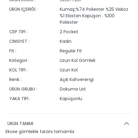
ÜRÜN İÇERİĞİ :
Kumaş:%74 Poliester %25 Viskoz
%1 Elastan Kapüşon : %100
Poliester
CEP TİPİ :
2 Pocket
CİNSİYET :
Kadın
Fit :
Regular Fit
Kategori :
Uzun Kol Gömlek
KOL TİPİ :
Uzun Kol
Renk :
Açık Kahverengi
ÜRÜN GRUBU :
Dokuma Ust
YAKA TİPİ :
Kapüşonlu
ÜRÜN TANIMI
Ekose gömlekle tarzını tamamla