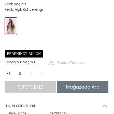
Renk Seçiniz
Renk:
Açık Kahverengi
BEDENINIZI BULUN
Bedeninizi Seçiniz
Beden Tablosu
XS
S
M
L
SEPETE EKLE
Mağazada Ara
ÜRÜN ÖZELLİKLERİ
ÜRÜN KODU :
CL1077251