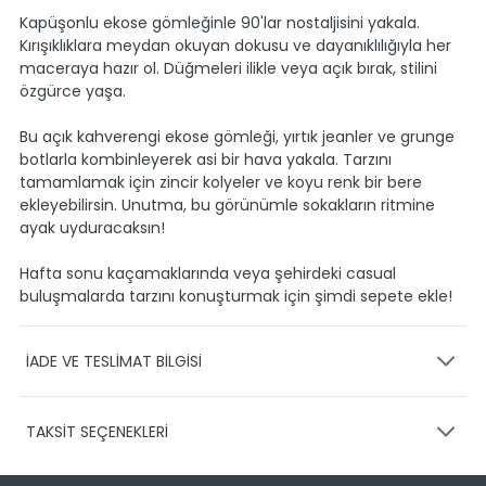
Kapüşonlu ekose gömleğinle 90'lar nostaljisini yakala.
Kırışıklıklara meydan okuyan dokusu ve dayanıklılığıyla her
maceraya hazır ol. Düğmeleri ilikle veya açık bırak, stilini
özgürce yaşa.
Bu açık kahverengi ekose gömleği, yırtık jeanler ve grunge
botlarla kombinleyerek asi bir hava yakala. Tarzını
tamamlamak için zincir kolyeler ve koyu renk bir bere
ekleyebilirsin. Unutma, bu görünümle sokakların ritmine
ayak uyduracaksın!
Hafta sonu kaçamaklarında veya şehirdeki casual
buluşmalarda tarzını konuşturmak için şimdi sepete ekle!
İADE VE TESLİMAT BİLGİSİ
KARGO VE TESLİMAT
TAKSİT SEÇENEKLERİ
Ürünlerinizin gönderimini anlaşmalı olduğumuz PTT,
HEPSİJET ve BOVO firmaları ile yapmaktayız.
Siparişleriniz
1-3 iş günü içerisinde kargoya teslim edilir.