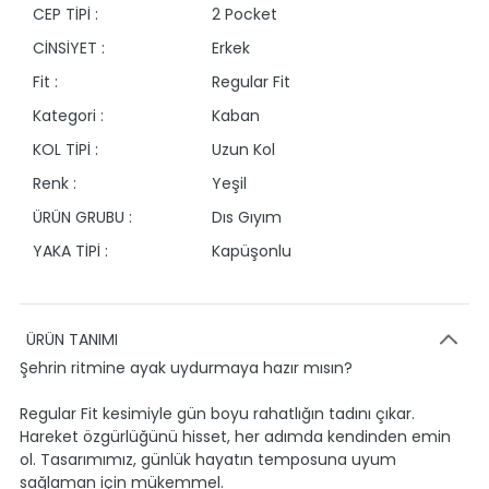
CEP TİPİ :
2 Pocket
CİNSİYET :
Erkek
Fit :
Regular Fit
Kategori :
Kaban
KOL TİPİ :
Uzun Kol
Renk :
Yeşil
ÜRÜN GRUBU :
Dıs Gıyım
YAKA TİPİ :
Kapüşonlu
ÜRÜN TANIMI
Şehrin ritmine ayak uydurmaya hazır mısın?
Regular Fit kesimiyle gün boyu rahatlığın tadını çıkar.
Hareket özgürlüğünü hisset, her adımda kendinden emin
ol. Tasarımımız, günlük hayatın temposuna uyum
sağlaman için mükemmel.