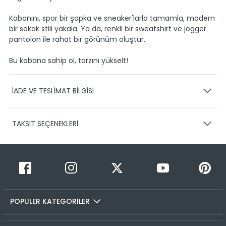
Kabanını, spor bir şapka ve sneaker'larla tamamla, modern
bir sokak stili yakala. Ya da, renkli bir sweatshirt ve jogger
pantolon ile rahat bir görünüm oluştur.
Bu kabana sahip ol, tarzını yükselt!
İADE VE TESLİMAT BİLGİSİ
KARGO VE TESLİMAT
TAKSİT SEÇENEKLERİ
Ürünlerinizin gönderimini anlaşmalı olduğumuz PTT,
HEPSİJET ve BOVO firmaları ile yapmaktayız.
Siparişleriniz
1-3 iş günü içerisinde kargoya teslim edilir.
Taksit Sayısı
Taksit Miktarı
Taksitli Tutar
Siparişimin kargo takibini nasıl yapabilirim?
Toplam
1
1199,99 TL
Üye girişi yaptıktan sonra, sitemizde yer alan
1199,99 TL
Hesabım/Siparişlerim paneli üzerinden ilgili siparişinize ait
POPÜLER KATEGORİLER
2
1199,99 TL
600,00 TL
tüm gönderim detaylarını görüntüleyebilir ve sayfa
üzerinde bulunan kargo takip linkine tıklamanızla birlikte
3
1199,99 TL
400,00 TL