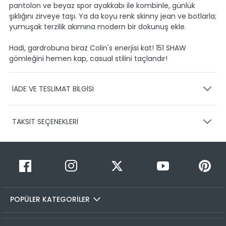
pantolon ve beyaz spor ayakkabı ile kombinle, günlük
şıklığını zirveye taşı. Ya da koyu renk skinny jean ve botlarla;
yumuşak terzilik akımına modern bir dokunuş ekle.
Hadi, gardrobuna biraz Colin's enerjisi kat! 151 SHAW
gömleğini hemen kap, casual stilini taçlandır!
İADE VE TESLİMAT BİLGİSİ
KARGO VE TESLİMAT
TAKSİT SEÇENEKLERİ
Ürünlerinizin gönderimini anlaşmalı olduğumuz PTT,
HEPSİJET ve BOVO firmaları ile yapmaktayız.
Siparişleriniz
1-3 iş günü içerisinde kargoya teslim edilir.
Taksit Sayısı
Taksit Miktarı
Taksitli Tutar
Siparişimin kargo takibini nasıl yapabilirim?
Toplam
1
499,99 TL
Üye girişi yaptıktan sonra, sitemizde yer alan
499,99 TL
Hesabım/Siparişlerim paneli üzerinden ilgili siparişinize ait
POPÜLER KATEGORİLER
2
499,99 TL
250,00 TL
tüm gönderim detaylarını görüntüleyebilir ve sayfa
üzerinde bulunan kargo takip linkine tıklamanızla birlikte
3
499,99 TL
166,66 TL