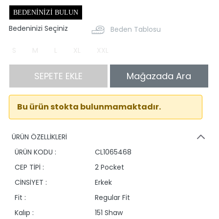
BEDENINIZI BULUN
Bedeninizi Seçiniz
Beden Tablosu
S
M
L
XL
XXL
SEPETE EKLE
Mağazada Ara
Bu ürün stokta bulunmamaktadır.
ÜRÜN ÖZELLİKLERİ
ÜRÜN KODU :
CL1065468
CEP TİPİ :
2 Pocket
CİNSİYET :
Erkek
Fit :
Regular Fit
Kalıp :
151 Shaw