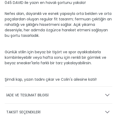
045 DAVID ile yazın en havalı şortunu yakala!
Nefes alan, dayanıklı ve esnek yapısıyla orta belden ve orta
paçalardan oluşan regular fit tasarım; fermuarı çektiğin an
rahatlığı ve şıklığını hissetmeni sağlar. Açık yıkama
deseniyle, her adımda özgürce hareket etmeni sağlayan
bu şortu tasarladık.
Günlük stilin için beyaz bir tişört ve spor ayakkabılarla
kombinleyebilir veya hafta sonu için renkli bir gömlek ve
beyaz sneaker'larla farklı bir tarz yakalayabilirsin.
Şimdi kap, yazın tadını çıkar ve Colin's ailesine katıl!
İADE VE TESLİMAT BİLGİSİ
KARGO VE TESLİMAT
TAKSİT SEÇENEKLERİ
Ürünlerinizin gönderimini anlaşmalı olduğumuz PTT,