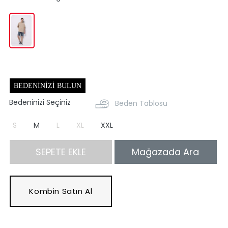
BEDENINIZI BULUN
Bedeninizi Seçiniz
Beden Tablosu
S
M
L
XL
XXL
SEPETE EKLE
Mağazada Ara
Kombin Satın Al