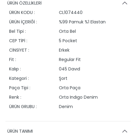
ÜRÜN ÖZELLİKLERİ
ÜRÜN KODU :
CL1074440
ÜRÜN İÇERİĞİ :
%99 Pamuk %1 Elastan
Bel Tipi :
Orta Bel
CEP TİPİ :
5 Pocket
CİNSİYET :
Erkek
Fit :
Regular Fit
Kalıp :
045 Davıd
Kategori :
Şort
Paça Tipi :
Orta Paça
Renk :
Orta Indıgo Denim
ÜRÜN GRUBU :
Denim
ÜRÜN TANIMI