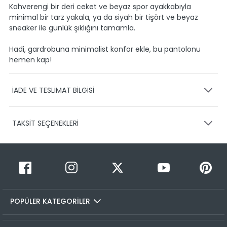
Kahverengi bir deri ceket ve beyaz spor ayakkabıyla
minimal bir tarz yakala, ya da siyah bir tişört ve beyaz
sneaker ile günlük şıklığını tamamla.
Hadi, gardrobuna minimalist konfor ekle, bu pantolonu
hemen kap!
İADE VE TESLİMAT BİLGİSİ
KARGO VE TESLİMAT
TAKSİT SEÇENEKLERİ
Ürünlerinizin gönderimini anlaşmalı olduğumuz PTT,
HEPSİJET ve BOVO firmaları ile yapmaktayız.
Siparişleriniz
1-3 iş günü içerisinde kargoya teslim edilir.
Taksit Sayısı
Taksit Miktarı
Taksitli Tutar
Siparişimin kargo takibini nasıl yapabilirim?
Toplam
1
599,95 TL
Üye girişi yaptıktan sonra, sitemizde yer alan
599,95 TL
Hesabım/Siparişlerim paneli üzerinden ilgili siparişinize ait
POPÜLER KATEGORİLER
2
599,95 TL
299,98 TL
tüm gönderim detaylarını görüntüleyebilir ve sayfa
üzerinde bulunan kargo takip linkine tıklamanızla birlikte
3
599,95 TL
199,98 TL