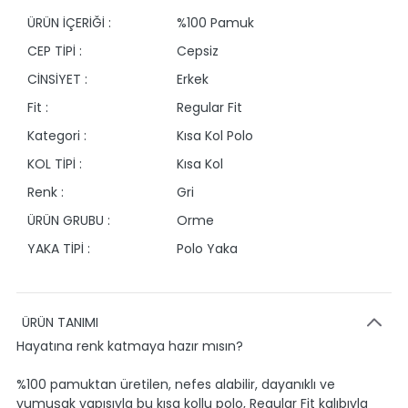
ÜRÜN İÇERİĞİ :
%100 Pamuk
CEP TİPİ :
Cepsiz
CİNSİYET :
Erkek
Fit :
Regular Fit
Kategori :
Kısa Kol Polo
KOL TİPİ :
Kısa Kol
Renk :
Gri
ÜRÜN GRUBU :
Orme
YAKA TİPİ :
Polo Yaka
ÜRÜN TANIMI
Hayatına renk katmaya hazır mısın?
%100 pamuktan üretilen, nefes alabilir, dayanıklı ve
yumuşak yapısıyla bu kısa kollu polo, Regular Fit kalıbıyla