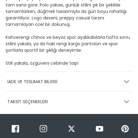
tam sana göre. Polo yakası, günlük stilini şık bir şekilde
tamamlarken, düğmeli tasarımıyla da gün boyu rahatlığı
garantiliyor. Logo deseni, preppy casual tarzını
tamamlayan özel bir dokunuş.
Kahverengi chinos ve beyaz spor ayakkabılarla hafta sonu
stilini yakala, ya da haki rengi kargo pantolon ve spor
şortlarla sportif bir şıklığı deneyimle.
Stili yakala, özgüveni cebinde taşı!
İADE VE TESLİMAT BİLGİSİ
KARGO VE TESLİMAT
TAKSİT SEÇENEKLERİ
Ürünlerinizin gönderimini anlaşmalı olduğumuz PTT,
HEPSİJET ve BOVO firmaları ile yapmaktayız.
Siparişleriniz
1-3 iş günü içerisinde kargoya teslim edilir.
Taksit Sayısı
Taksit Miktarı
Taksitli Tutar
Siparişimin kargo takibini nasıl yapabilirim?
Toplam