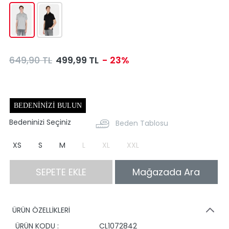
649,90 TL
499,99 TL
- 23%
BEDENINIZI BULUN
Bedeninizi Seçiniz
Beden Tablosu
XS
S
M
L
XL
XXL
SEPETE EKLE
Mağazada Ara
ÜRÜN ÖZELLİKLERİ
ÜRÜN KODU :
CL1072842