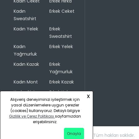
Kadın Ceket
Erkek Hırka
Kadın
Erkek Ceket
Sweatshirt
Kadın Yelek
Erkek
Sweatshirt
Kadın
Erkek Yelek
Yağmurluk
Kadın Kazak
Erkek
Yağmurluk
Kadın Mont
Erkek Kazak
Kadın Giyim
Erkek Kaban
x
Alışveriş deneyiminizi iyileştirmek için
yasal düzenlemelere uygun çerezler
(cookies) kullanıyoruz. Detaylı bilgiye
Gizlilik ve Çerez Politikası
sayfamızdan
erişebilirsiniz.
Onayla
Copyright © 2026 COLINS. Tüm hakları saklıdır.