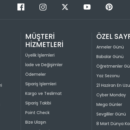
tıklamanız
3
olarak bağ
4
İADE VE D
İade pro
MÜŞTERİ
ÖZEL SAY
Taksit 
HİZMETLERİ
Colin's On
Anneler Günü
kullanılma
1
Üyelik İşlemleri
30 gün içer
Babalar Günü
iade kaps
2
İade ve Değişimler
Öğretmenler G
Değişim ya
Ödemeler
Yaz Sezonu
bedeniyle v
Sipariş İşlemleri
ri
21 Haziran En Uz
Taksit 
İade işlem
Kargo ve Teslimat
Cyber Monday
1
Sipariş Takibi
“Hesabım” 
i
Mega Günler
istediğini
2
Point Check
Sevgililer Günü
Daha sonra
3
Bize Ulaşın
ederek iad
8 Mart Dünya Ka