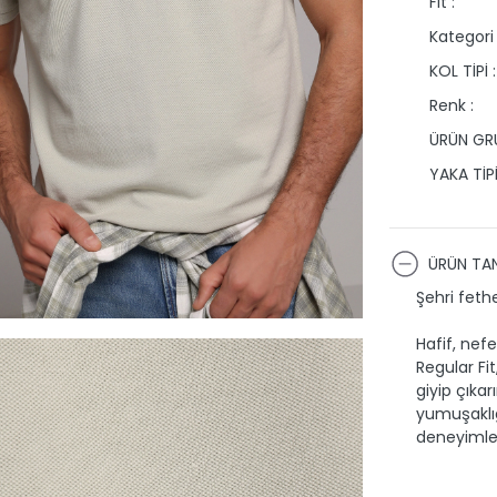
Fit :
Kategori 
KOL TİPİ :
Renk :
ÜRÜN GRU
YAKA TİPİ
ÜRÜN TAN
Şehri feth
Hafif, nef
Regular Fi
giyip çıkar
yumuşaklığı
deneyimle