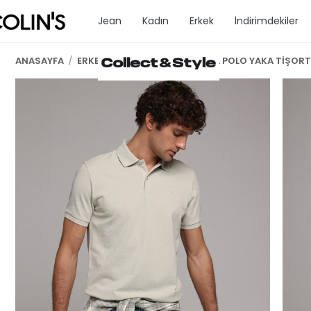
Jean
Kadın
Erkek
İndirimdekiler
ANASAYFA
/
ERKEK GİYİM
/
ERKEK KISA KOL POLO YAKA TİŞORT