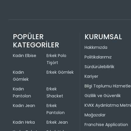
POPÜLER
KURUMSAL
KATEGORİLER
Hakkımızda
Kadın Elbise
Erkek Polo
Politikalarımız
Tişört
Sürdürülebilirlik
Kadın
Erkek Gömlek
Kariyer
Gömlek
Bilgi Toplumu Hizmetle
Kadın
Erkek
Gizlilik ve Güvenlik
Pantolon
Shacket
KVKK Aydınlatma Metn
Kadın Jean
Erkek
Pantolon
Mağazalar
Kadın Hırka
Erkek Jean
Franchise Application