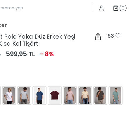
(0)
ŞÖRT
t Polo Yaka Düz Erkek Yeşil
168
ısa Kol Tişört
L
599,95 TL
- 8%