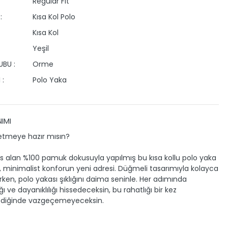
Regular Fit
:
Kısa Kol Polo
Kısa Kol
Yeşil
BU :
Orme
 :
Polo Yaka
IMI
etmeye hazır mısın?
es alan %100 pamuk dokusuyla yapılmış bu kısa kollu polo yaka
t, minimalist konforun yeni adresi. Düğmeli tasarımıyla kolayca
ırken, polo yakası şıklığını daima seninle. Her adımında
 ve dayanıklılığı hissedeceksin, bu rahatlığı bir kez
diğinde vazgeçemeyeceksin.