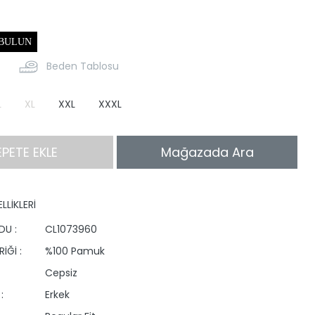
 BULUN
Beden Tablosu
L
XL
XXL
XXXL
EPETE EKLE
Mağazada Ara
LLİKLERİ
DU :
CL1073960
İĞİ :
%100 Pamuk
Cepsiz
:
Erkek