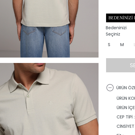
BEDENINIZI
Bedeninizi
Seçiniz
S
M
S
ÜRÜN ÖZE
ÜRÜN KO
ÜRÜN İÇER
CEP TİPİ :
CİNSİYET 