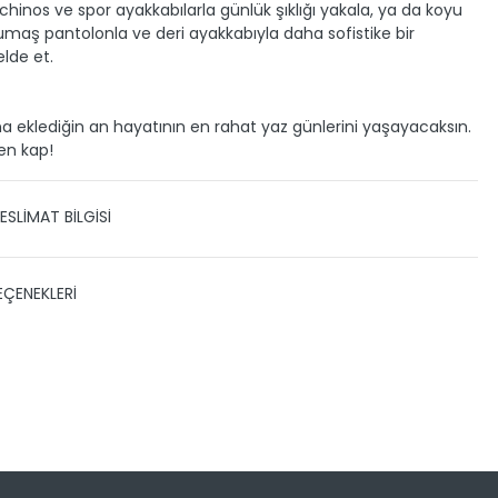
 chinos ve spor ayakkabılarla günlük şıklığı yakala, ya da koyu
 kumaş pantolonla ve deri ayakkabıyla daha sofistike bir
lde et.
 eklediğin an hayatının en rahat yaz günlerini yaşayacaksın.
en kap!
ESLİMAT BİLGİSİ
 TESLİMAT
EÇENEKLERİ
zin gönderimini anlaşmalı olduğumuz PTT, HEPSİJET ve BOVO
ile yapmaktayız.
Siparişleriniz 1-3 iş günü içerisinde
eslim edilir.
 kargo takibini nasıl yapabilirim?
Sayısı
Taksit Miktarı
Taksitli Tutar
Toplam
 yaptıktan sonra, sitemizde yer alan Hesabım/Siparişlerim
599,95 TL
599,95 TL
inden ilgili siparişinize ait tüm gönderim detaylarını
599,95 TL
ebilir ve sayfa üzerinde bulunan kargo takip linkine
299,98 TL