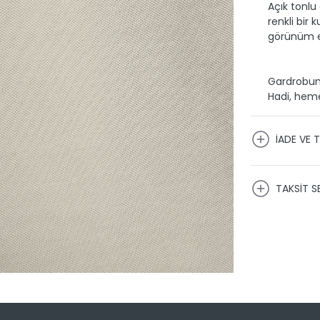
Açık tonlu
renkli bir
görünüm e
Gardrobuna
Hadi, hem
İADE VE T
KARGO VE
TAKSİT S
Ürünlerini
firmaları 
kargoya t
Siparişimin
Taksit 
Üye girişi
1
paneli üzer
2
görüntüley