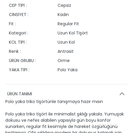
CEP TİPİ :
Cepsiz
CİNSİYET :
Kadın
Fit :
Regular Fit
Kategori :
Uzun Kol Tişört
KOL TİPİ :
Uzun Kol
Renk :
Antrasit
ÜRÜN GRUBU :
Orme
YAKA TİPİ :
Polo Yaka
ÜRÜN TANIMI
Polo yaka triko tişörtünle tanışmaya hazır mısın
Polo yaka triko tişört ile minimalist şıklığı yakala. Yumuşak
dokusu ve nefes alabilen yapısıyla gün boyu konfor
sunarken, regular fit kesimiyle de hareket özgürlüğünü
kısıtlamaz. Ofis şıklığına modern bir dokunuş katmak için