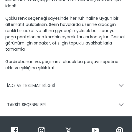
ideal!
Çoklu renk seçeneği sayesinde her ruh haline uygun bir
alternatif bulabilirsin. Serin havalarda üzerine alacağın
renkli bir ceket ve altına giyeceğin yüksek bel İspanyol
paça pantolonlarla kombinleyerek tarzını konuştur. Casual
görünüm için sneaker, ofis için topuklu ayakkabılarla
tamamla.
Gardırobunun vazgeçilmezi olacak bu parçayı sepetine
ekle ve şıklığına şıklık kat.
İADE VE TESLİMAT BİLGİSİ
KARGO VE TESLİMAT
TAKSİT SEÇENEKLERİ
Ürünlerinizin gönderimini anlaşmalı olduğumuz PTT,
HEPSİJET ve BOVO firmaları ile yapmaktayız.
Siparişleriniz
1-3 iş günü içerisinde kargoya teslim edilir.
Taksit Sayısı
Taksit Miktarı
Taksitli Tutar
Siparişimin kargo takibini nasıl yapabilirim?