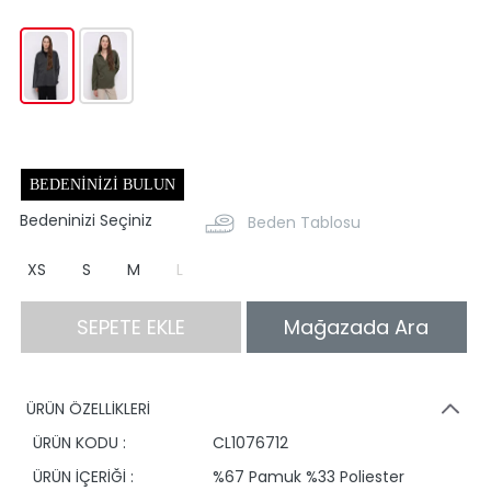
BEDENINIZI BULUN
Bedeninizi Seçiniz
Beden Tablosu
XS
S
M
L
SEPETE EKLE
Mağazada Ara
ÜRÜN ÖZELLİKLERİ
ÜRÜN KODU :
CL1076712
ÜRÜN İÇERİĞİ :
%67 Pamuk %33 Poliester