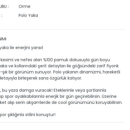
BU :
Orme
 :
Polo Yaka
IMI
aka ile enerjini yansıt
t kesimi ve nefes alan %100 pamuk dokusuyla gün boyu
aka ve kollarındaki şerit detayları ile göğsündeki zarif fiyonk
r-şık bir görünüm sunuyor. Polo yakanın dinamizmi, hareketli
tayıyla birleşerek sana özgürlük katıyor.
o, bu yaza damga vuracak! Eteklerinle veya şortlarınla
 spor ayakkabılarınla enerjik bir gün geçirebilirsin. Üzerine
eket alıp serin akşamlerde de cool görünümünü koruyabilirsin.
por şıklığınla stilini konuştur!