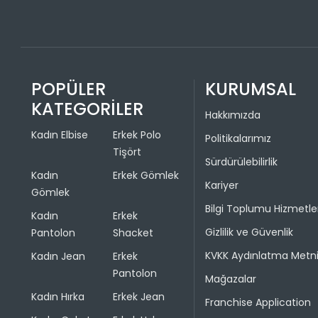
POPÜLER
KURUMSAL
KATEGORİLER
Hakkımızda
Kadın Elbise
Erkek Polo
Politikalarımız
Tişört
Sürdürülebilirlik
Kadın
Erkek Gömlek
Kariyer
Gömlek
Bilgi Toplumu Hizmetle
Kadın
Erkek
Gizlilik ve Güvenlik
Pantolon
Shacket
KVKK Aydınlatma Metn
Kadın Jean
Erkek
Pantolon
Mağazalar
Kadın Hırka
Erkek Jean
Franchise Application