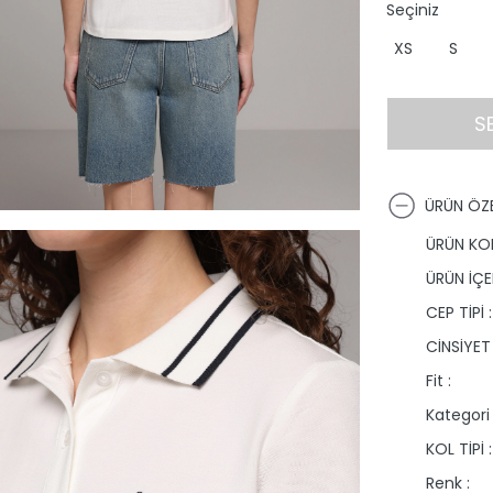
Seçiniz
XS
S
S
ÜRÜN ÖZE
ÜRÜN KO
ÜRÜN İÇER
CEP TİPİ :
CİNSİYET 
Fit :
Kategori 
KOL TİPİ :
Renk :