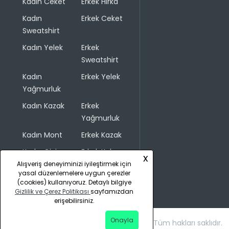
Kadın Ceket
Erkek Hırka
Kadın
Erkek Ceket
Sweatshirt
Kadın Yelek
Erkek
Sweatshirt
Kadın
Erkek Yelek
Yağmurluk
Kadın Kazak
Erkek
Yağmurluk
Kadın Mont
Erkek Kazak
Kadın Giyim
Erkek Kaban
x
Alışveriş deneyiminizi iyileştirmek için
yasal düzenlemelere uygun çerezler
(cookies) kullanıyoruz. Detaylı bilgiye
Gizlilik ve Çerez Politikası
sayfamızdan
erişebilirsiniz.
Onayla
Copyright © 2026 COLINS. Tüm hakları saklıdır.