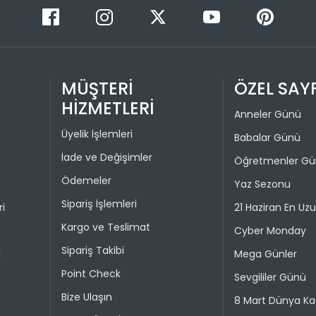
30 gün içer
iade kaps
2
Değişim ya
bedeniyle v
MÜŞTERİ
ÖZEL SAY
Taksit 
İade işlem
HİZMETLERİ
Anneler Günü
1
“Hesabım” 
Üyelik İşlemleri
istediğini
Babalar Günü
2
Daha sonra
İade ve Değişimler
Öğretmenler G
3
ederek iad
Ödemeler
Yaz Sezonu
4
İade işlemi
Sipariş İşlemleri
ri
21 Haziran En Uz
uygun olu
durumunda 
Kargo ve Teslimat
Cyber Monday
Sipariş Takibi
i
Mega Günler
Taksit 
Point Check
Sevgililer Günü
1
Bize Ulaşın
8 Mart Dünya Ka
2