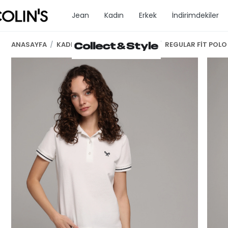
Jean
Kadın
Erkek
İndirimdekiler
ANASAYFA
/
KADIN GİYİM
/
TSHİRT K.KOL
/
REGULAR FİT POLO