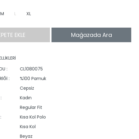
M
L
XL
EPETE EKLE
Mağazada Ara
LLİKLERİ
DU :
CL1080075
İĞİ :
%100 Pamuk
Cepsiz
:
Kadın
Regular Fit
:
Kısa Kol Polo
Kısa Kol
Beyaz