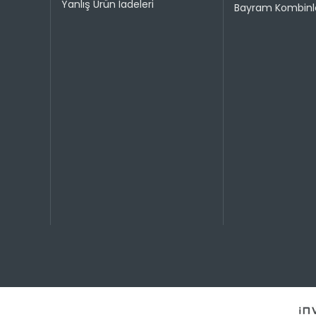
Yanlış Ürün İadeleri
Bayram Kombinle
Taksit 
1
2
3
4