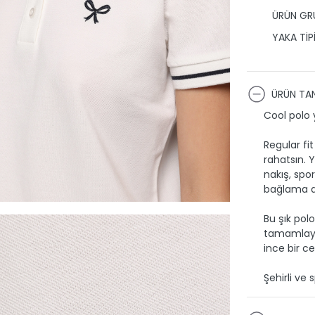
ÜRÜN GRU
YAKA TİPİ
ÜRÜN TAN
Cool polo y
Regular fi
rahatsın. Y
nakış, spo
bağlama de
Bu şık pol
tamamlayıp
ince bir c
Şehirli ve s