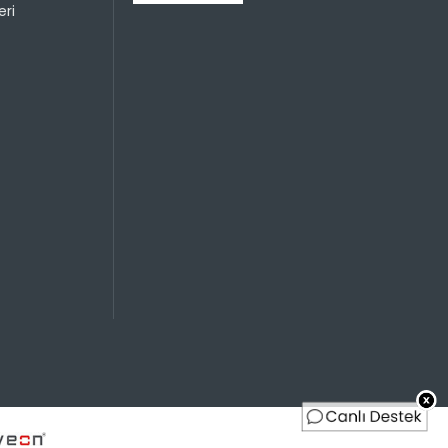
ri
Sayısı
Taksit Miktarı
Taksitli Tutar
Toplam
699,90 TL
699,90 TL
699,90 TL
349,95 TL
699,90 TL
233,30 TL
699,90 TL
174,98 TL