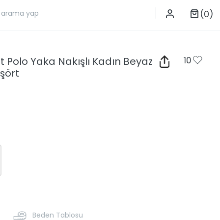
(0)
it Polo Yaka Nakışlı Kadın Beyaz
10
işört
L
Beden Tablosu