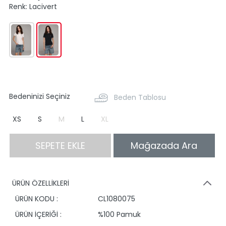
Renk:
Lacivert
Bedeninizi Seçiniz
Beden Tablosu
XS
S
M
L
XL
SEPETE EKLE
Mağazada Ara
ÜRÜN ÖZELLİKLERİ
ÜRÜN KODU :
CL1080075
ÜRÜN İÇERİĞİ :
%100 Pamuk