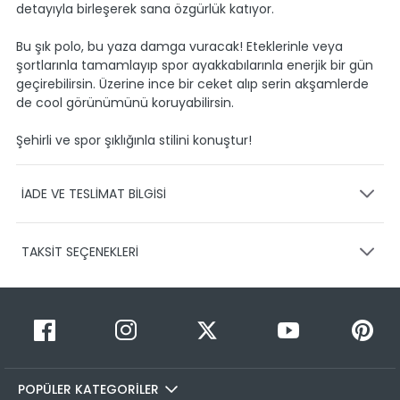
detayıyla birleşerek sana özgürlük katıyor.
Bu şık polo, bu yaza damga vuracak! Eteklerinle veya
şortlarınla tamamlayıp spor ayakkabılarınla enerjik bir gün
geçirebilirsin. Üzerine ince bir ceket alıp serin akşamlerde
de cool görünümünü koruyabilirsin.
Şehirli ve spor şıklığınla stilini konuştur!
İADE VE TESLİMAT BİLGİSİ
KARGO VE TESLİMAT
TAKSİT SEÇENEKLERİ
Ürünlerinizin gönderimini anlaşmalı olduğumuz PTT,
HEPSİJET ve BOVO firmaları ile yapmaktayız.
Siparişleriniz
1-3 iş günü içerisinde kargoya teslim edilir.
Taksit Sayısı
Taksit Miktarı
Taksitli Tutar
Siparişimin kargo takibini nasıl yapabilirim?
Toplam
1
699,90 TL
Üye girişi yaptıktan sonra, sitemizde yer alan
699,90 TL
Hesabım/Siparişlerim paneli üzerinden ilgili siparişinize ait
POPÜLER KATEGORİLER
2
699,90 TL
349,95 TL