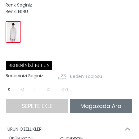
Renk Seçiniz
Renk:
EKRU
BEDENINIZI BULUN
Bedeninizi Seçiniz
Beden Tablosu
S
M
L
XL
XXL
SEPETE EKLE
Mağazada Ara
ÜRÜN ÖZELLİKLERİ
ÜRÜN KODU :
CL1068825