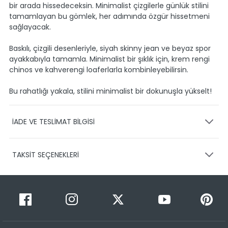
bir arada hissedeceksin. Minimalist çizgilerle günlük stilini
tamamlayan bu gömlek, her adımında özgür hissetmeni
sağlayacak.
Baskılı, çizgili desenleriyle, siyah skinny jean ve beyaz spor
ayakkabıyla tamamla. Minimalist bir şıklık için, krem rengi
chinos ve kahverengi loaferlarla kombinleyebilirsin.
Bu rahatlığı yakala, stilini minimalist bir dokunuşla yükselt!
İADE VE TESLİMAT BİLGİSİ
KARGO VE TESLİMAT
TAKSİT SEÇENEKLERİ
Ürünlerinizin gönderimini anlaşmalı olduğumuz PTT,
HEPSİJET ve BOVO firmaları ile yapmaktayız.
Siparişleriniz
1-3 iş günü içerisinde kargoya teslim edilir.
Taksit Sayısı
Taksit Miktarı
Taksitli Tutar
Siparişimin kargo takibini nasıl yapabilirim?
Toplam
1
399,99 TL
Üye girişi yaptıktan sonra, sitemizde yer alan
399,99 TL