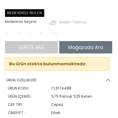
BEDENINIZI BULUN
Bedeninizi Seçiniz
Beden Tablosu
S
M
L
XL
XXL
SEPETE EKLE
Mağazada Ara
Bu ürün stokta bulunmamaktadır.
ÜRÜN ÖZELLİKLERİ
ÜRÜN KODU :
CL1074488
ÜRÜN İÇERİĞİ :
%75 Pamuk %25 Keten
CEP TİPİ :
Cepsiz
CİNSİYET :
Erkek