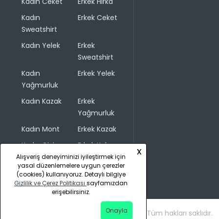
Kadın Ceket
Erkek Hırka
Kadın
Erkek Ceket
Sweatshirt
Kadın Yelek
Erkek
Sweatshirt
Kadın
Erkek Yelek
Yağmurluk
Kadın Kazak
Erkek
Yağmurluk
Kadın Mont
Erkek Kazak
Kadın Giyim
Erkek Kaban
x
Alışveriş deneyiminizi iyileştirmek için
yasal düzenlemelere uygun çerezler
(cookies) kullanıyoruz. Detaylı bilgiye
Gizlilik ve Çerez Politikası
sayfamızdan
erişebilirsiniz.
Onayla
Copyright © 2026 COLINS. Tüm hakları saklıdır.