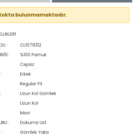
stokta bulunmamaktadır.
LLİKLERİ
DU :
CL1079312
İĞİ :
%100 Pamuk
Cepsiz
:
Erkek
Regular Fit
:
Uzun Kol Gömlek
Uzun Kol
Mavi
BU :
Dokuma Ust
 :
Gömlek Yaka