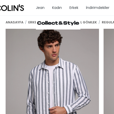
Jean
Kadın
Erkek
İndirimdekiler
ANASAYFA
/
ERKEK GİYİM
/
ERKEK UZUN KOL GÖMLEK
/
REGULA