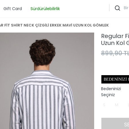
Gift Card
Sürdürülebilirlik
R FİT SHİRT NECK ÇİZGİLİ ERKEK MAVİ UZUN KOL GÖMLEK
Regular Fi
Uzun Kol
899,90 T
BEDENINIZI
Bedeninizi
Seçiniz
S
M
S