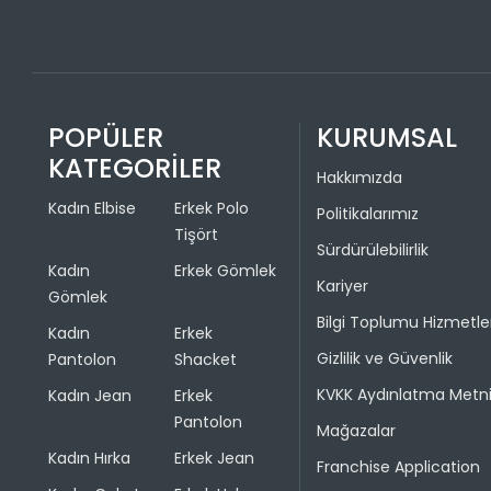
POPÜLER
KURUMSAL
KATEGORİLER
Hakkımızda
Kadın Elbise
Erkek Polo
Politikalarımız
Tişört
Sürdürülebilirlik
Kadın
Erkek Gömlek
Kariyer
Gömlek
Bilgi Toplumu Hizmetle
Kadın
Erkek
Gizlilik ve Güvenlik
Pantolon
Shacket
KVKK Aydınlatma Metn
Kadın Jean
Erkek
Pantolon
Mağazalar
Kadın Hırka
Erkek Jean
Franchise Application