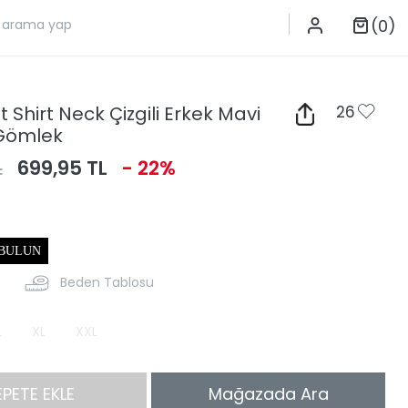
(0)
t Shirt Neck Çizgili Erkek Mavi
26
 Gömlek
L
699,95 TL
- 22%
 BULUN
Beden Tablosu
L
XL
XXL
EPETE EKLE
Mağazada Ara