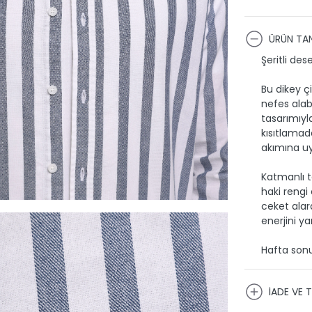
ÜRÜN TAN
Şeritli des
Bu dikey ç
nefes alabi
tasarımıyl
kısıtlamad
akımına uy
Katmanlı t
haki rengi
ceket alar
enerjini yan
Hafta sonu
İADE VE T