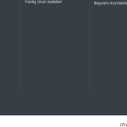
Yanlış Ürün İadeleri
Bayram Kombinle
Taksit 
1
2
3
4