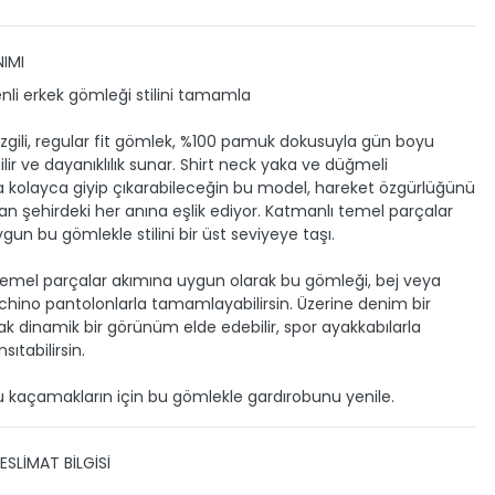
IMI
enli erkek gömleği stilini tamamla
izgili, regular fit gömlek, %100 pamuk dokusuyla gün boyu
lir ve dayanıklılık sunar. Shirt neck yaka ve düğmeli
a kolayca giyip çıkarabileceğin bu model, hareket özgürlüğünü
an şehirdeki her anına eşlik ediyor. Katmanlı temel parçalar
gun bu gömlekle stilini bir üst seviyeye taşı.
emel parçalar akımına uygun olarak bu gömleği, bej veya
 chino pantolonlarla tamamlayabilirsin. Üzerine denim bir
ak dinamik bir görünüm elde edebilir, spor ayakkabılarla
sıtabilirsin.
 kaçamakların için bu gömlekle gardırobunu yenile.
ESLİMAT BİLGİSİ