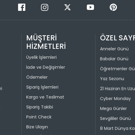
Değişim ya
bedeniyle v
Taksit 
İade işlem
MÜŞTERİ
ÖZEL SAY
1
“Hesabım” 
HİZMETLERİ
istediğini
2
Anneler Günü
Daha sonra
Üyelik İşlemleri
3
Babalar Günü
ederek iad
İade ve Değişimler
4
Öğretmenler G
İade işlemi
Ödemeler
Yaz Sezonu
uygun olu
durumunda 
Sipariş İşlemleri
ri
21 Haziran En Uz
Kargo ve Teslimat
Taksit 
Cyber Monday
Sipariş Takibi
i
Mega Günler
1
Point Check
Sevgililer Günü
2
Bize Ulaşın
8 Mart Dünya Ka