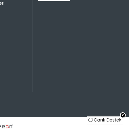
ri
Sayısı
Taksit Miktarı
Taksitli Tutar
Toplam
699,95 TL
699,95 TL
699,95 TL
349,98 TL
699,95 TL
233,32 TL
699,95 TL
174,99 TL