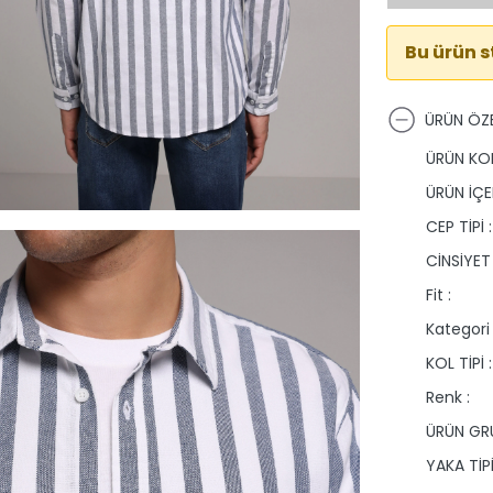
Bu ürün 
ÜRÜN ÖZE
ÜRÜN KO
ÜRÜN İÇER
CEP TİPİ :
CİNSİYET 
Fit :
Kategori 
KOL TİPİ :
Renk :
ÜRÜN GRU
YAKA TİPİ