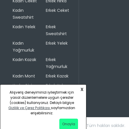
Kadın Ceket
Erkek Hırka
Kadın
Erkek Ceket
Sweatshirt
Kadın Yelek
Erkek
Sweatshirt
Kadın
Erkek Yelek
Yağmurluk
Kadın Kazak
Erkek
Yağmurluk
Kadın Mont
Erkek Kazak
Kadın Giyim
Erkek Kaban
x
Alışveriş deneyiminizi iyileştirmek için
yasal düzenlemelere uygun çerezler
(cookies) kullanıyoruz. Detaylı bilgiye
Gizlilik ve Çerez Politikası
sayfamızdan
erişebilirsiniz.
Onayla
Copyright © 2026 COLINS. Tüm hakları saklıdır.