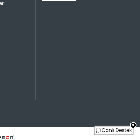
799,90 TL
799,90 TL
ri
799,90 TL
399,95 TL
Sayısı
Taksit Miktarı
Taksitli Tutar
Toplam
799,90 TL
799,90 TL
799,90 TL
399,95 TL
799,90 TL
266,63 TL
799,90 TL
199,98 TL