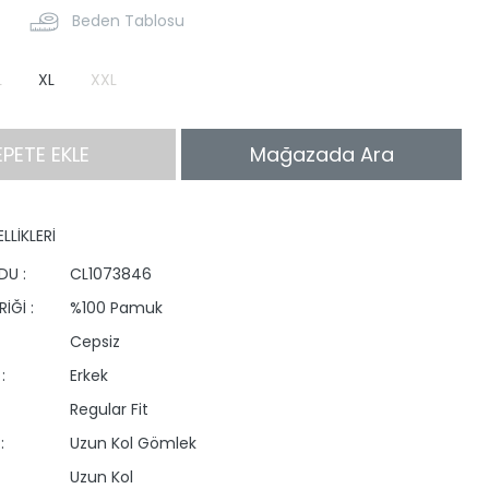
Beden Tablosu
L
XL
XXL
EPETE EKLE
Mağazada Ara
LLİKLERİ
DU :
CL1073846
İĞİ :
%100 Pamuk
Cepsiz
:
Erkek
Regular Fit
:
Uzun Kol Gömlek
Uzun Kol