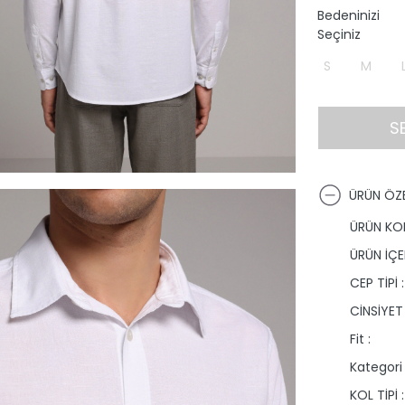
Bedeninizi
Seçiniz
S
M
S
ÜRÜN ÖZE
ÜRÜN KO
ÜRÜN İÇER
CEP TİPİ :
CİNSİYET 
Fit :
Kategori 
KOL TİPİ :