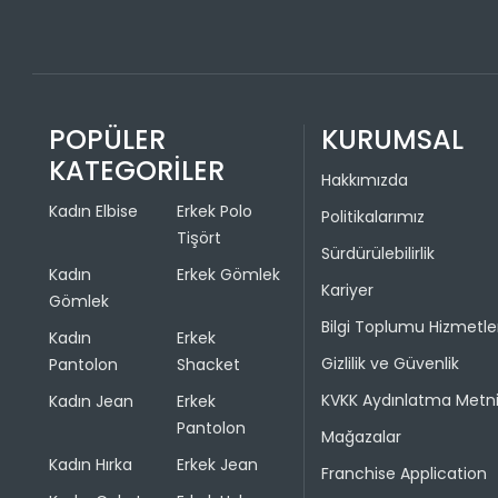
POPÜLER
KURUMSAL
KATEGORİLER
Hakkımızda
Kadın Elbise
Erkek Polo
Politikalarımız
Tişört
Sürdürülebilirlik
Kadın
Erkek Gömlek
Kariyer
Gömlek
Bilgi Toplumu Hizmetle
Kadın
Erkek
Gizlilik ve Güvenlik
Pantolon
Shacket
KVKK Aydınlatma Metn
Kadın Jean
Erkek
Pantolon
Mağazalar
Kadın Hırka
Erkek Jean
Franchise Application