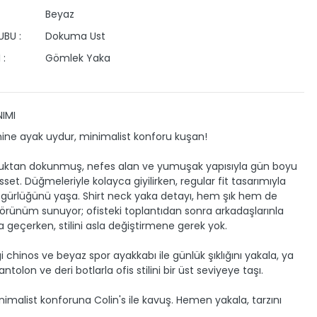
Beyaz
BU :
Dokuma Ust
 :
Gömlek Yaka
IMI
mine ayak uydur, minimalist konforu kuşan!
ktan dokunmuş, nefes alan ve yumuşak yapısıyla gün boyu
isset. Düğmeleriyle kolayca giyilirken, regular fit tasarımıyla
gürlüğünü yaşa. Shirt neck yaka detayı, hem şık hem de
görünüm sunuyor; ofisteki toplantıdan sonra arkadaşlarınla
geçerken, stilini asla değiştirmene gerek yok.
 chinos ve beyaz spor ayakkabı ile günlük şıklığını yakala, ya
ntolon ve deri botlarla ofis stilini bir üst seviyeye taşı.
inimalist konforuna Colin's ile kavuş. Hemen yakala, tarzını