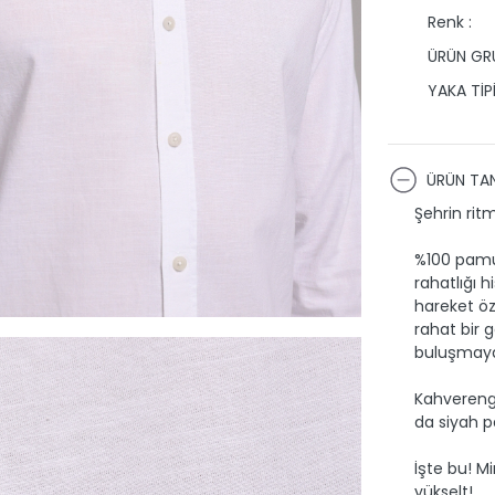
Renk :
ÜRÜN GRU
YAKA TİPİ
ÜRÜN TAN
Şehrin rit
%100 pamu
rahatlığı h
hareket öz
rahat bir 
buluşmaya 
Kahverengi
da siyah pa
İşte bu! M
yükselt!