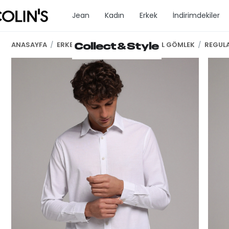
Jean
Kadın
Erkek
İndirimdekiler
ANASAYFA
/
ERKEK GİYİM
/
ERKEK UZUN KOL GÖMLEK
/
REGULA