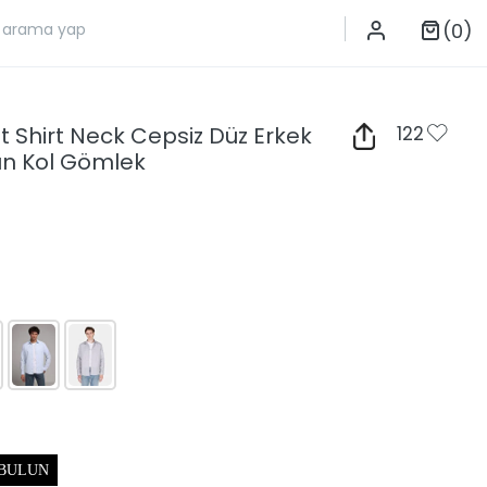
(0)
it Shirt Neck Cepsiz Düz Erkek
122
un Kol Gömlek
 BULUN