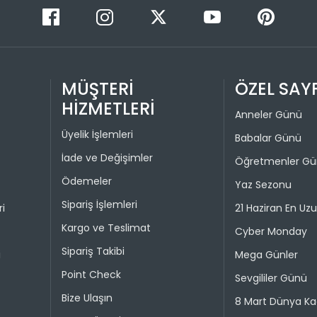
Taksit 
Colin's On
kullanılma
1
30 gün içer
iade kaps
2
Değişim ya
MÜŞTERİ
ÖZEL SAY
bedeniyle v
HİZMETLERİ
Anneler Günü
Taksit 
İade işlem
Üyelik İşlemleri
Babalar Günü
1
“Hesabım” 
İade ve Değişimler
Öğretmenler G
istediğini
2
Ödemeler
Yaz Sezonu
Daha sonra
3
ederek iad
Sipariş İşlemleri
ri
21 Haziran En Uz
4
Kargo ve Teslimat
İade işlemi
Cyber Monday
uygun olu
Sipariş Takibi
i
Mega Günler
durumunda 
Point Check
Sevgililer Günü
Taksit 
Bize Ulaşın
8 Mart Dünya Ka