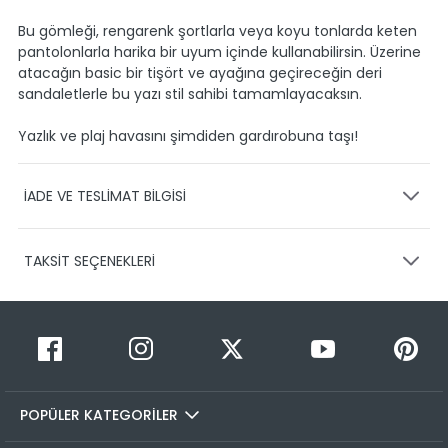
Bu gömleği, rengarenk şortlarla veya koyu tonlarda keten
pantolonlarla harika bir uyum içinde kullanabilirsin. Üzerine
atacağın basic bir tişört ve ayağına geçireceğin deri
sandaletlerle bu yazı stil sahibi tamamlayacaksın.
Yazlık ve plaj havasını şimdiden gardırobuna taşı!
İADE VE TESLİMAT BİLGİSİ
KARGO VE TESLİMAT
TAKSİT SEÇENEKLERİ
Ürünlerinizin gönderimini anlaşmalı olduğumuz PTT,
HEPSİJET ve BOVO firmaları ile yapmaktayız.
Siparişleriniz
1-3 iş günü içerisinde kargoya teslim edilir.
Taksit Sayısı
Taksit Miktarı
Taksitli Tutar
Siparişimin kargo takibini nasıl yapabilirim?
Toplam
1
1099,90 TL
Üye girişi yaptıktan sonra, sitemizde yer alan
1099,90 TL
Hesabım/Siparişlerim paneli üzerinden ilgili siparişinize ait
POPÜLER KATEGORİLER
2
1099,90 TL
549,95 TL
tüm gönderim detaylarını görüntüleyebilir ve sayfa