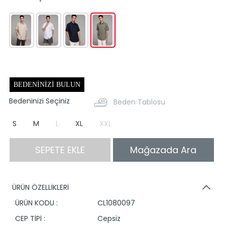
BEDENINIZI BULUN
Bedeninizi Seçiniz
Beden Tablosu
S
M
L
XL
XXL
SEPETE EKLE
Mağazada Ara
ÜRÜN ÖZELLİKLERİ
ÜRÜN KODU :
CL1080097
CEP TİPİ :
Cepsiz