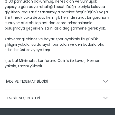
%100 pamuktan dokunmuş, nefes alan ve yumuşak
yapısıyla gün boyu rahatlığı hisset. Düğmeleriyle kolayca
giyilirken, regular fit tasarımıyla hareket özgürlüğünü yaşa.
Shirt neck yaka detayı, hem şık hem de rahat bir görünüm
sunuyor; ofisteki toplantıdan sonra arkadaşlarınla
buluşmaya geçerken, stilini asla değiştirmene gerek yok.
Kahverengi chinos ve beyaz spor ayakkabı ile günlük
şıklığını yakala, ya da siyah pantolon ve deri botlarla ofis
stilini bir üst seviyeye taşı.
İşte bu! Minimalist konforuna Colin's ile kavuş. Hemen
yakala, tarzını yükselt!
İADE VE TESLİMAT BİLGİSİ
KARGO VE TESLİMAT
TAKSİT SEÇENEKLERİ
Ürünlerinizin gönderimini anlaşmalı olduğumuz PTT,
HEPSİJET ve BOVO firmaları ile yapmaktayız.
Siparişleriniz
1-3 iş günü içerisinde kargoya teslim edilir.