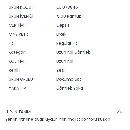
ÜRÜN KODU :
CL1073846
ÜRÜN İÇERİĞİ :
%100 Pamuk
CEP TİPİ :
Cepsiz
CİNSİYET :
Erkek
Fit :
Regular Fit
Kategori :
Uzun Kol Gömlek
KOL TİPİ :
Uzun Kol
Renk :
Yeşil
ÜRÜN GRUBU :
Dokuma Ust
YAKA TİPİ :
Gömlek Yaka
ÜRÜN TANIMI
Şehrin ritmine ayak uydur, minimalist konforu kuşan!