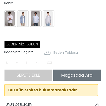
Renk:
BEDENINIZI BULUN
Bedeninizi Seçiniz
Beden Tablosu
S
M
L
XL
XXL
SEPETE EKLE
Mağazada Ara
Bu ürün stokta bulunmamaktadır.
ÜRÜN ÖZELLİKLERİ