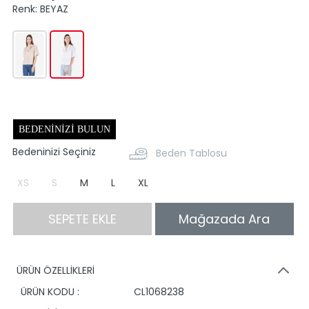
Renk:
BEYAZ
BEDENINIZI BULUN
Bedeninizi Seçiniz
Beden Tablosu
XS
S
M
L
XL
SEPETE EKLE
Mağazada Ara
ÜRÜN ÖZELLİKLERİ
ÜRÜN KODU :
CL1068238