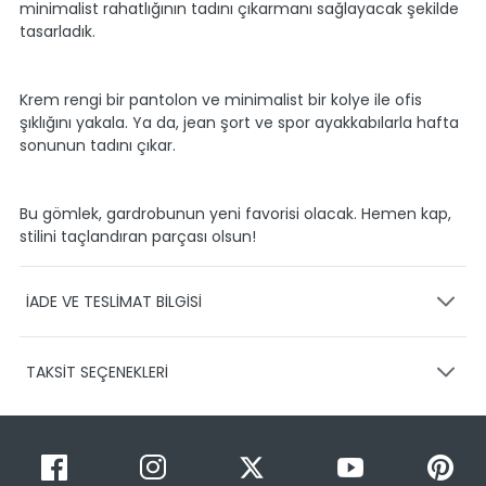
minimalist rahatlığının tadını çıkarmanı sağlayacak şekilde
tasarladık.
Krem rengi bir pantolon ve minimalist bir kolye ile ofis
şıklığını yakala. Ya da, jean şort ve spor ayakkabılarla hafta
sonunun tadını çıkar.
Bu gömlek, gardrobunun yeni favorisi olacak. Hemen kap,
stilini taçlandıran parçası olsun!
İADE VE TESLİMAT BİLGİSİ
KARGO VE TESLİMAT
TAKSİT SEÇENEKLERİ
Ürünlerinizin gönderimini anlaşmalı olduğumuz PTT,
HEPSİJET ve BOVO firmaları ile yapmaktayız.
Siparişleriniz
1-3 iş günü içerisinde kargoya teslim edilir.
Taksit Sayısı
Taksit Miktarı
Taksitli Tutar
Siparişimin kargo takibini nasıl yapabilirim?
Toplam