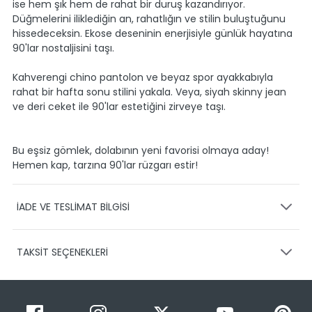
ise hem şık hem de rahat bir duruş kazandırıyor.
Düğmelerini iliklediğin an, rahatlığın ve stilin buluştuğunu
hissedeceksin. Ekose deseninin enerjisiyle günlük hayatına
90'lar nostaljisini taşı.
Kahverengi chino pantolon ve beyaz spor ayakkabıyla
rahat bir hafta sonu stilini yakala. Veya, siyah skinny jean
ve deri ceket ile 90'lar estetiğini zirveye taşı.
Bu eşsiz gömlek, dolabının yeni favorisi olmaya aday!
Hemen kap, tarzına 90'lar rüzgarı estir!
İADE VE TESLİMAT BİLGİSİ
KARGO VE TESLİMAT
TAKSİT SEÇENEKLERİ
Ürünlerinizin gönderimini anlaşmalı olduğumuz PTT,
HEPSİJET ve BOVO firmaları ile yapmaktayız.
Siparişleriniz
1-3 iş günü içerisinde kargoya teslim edilir.
Taksit Sayısı
Taksit Miktarı
Taksitli Tutar
Siparişimin kargo takibini nasıl yapabilirim?