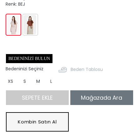
Renk:
BEJ
BEDENINIZI BULUN
Bedeninizi Seçiniz
Beden Tablosu
XS
S
M
L
SEPETE EKLE
Mağazada Ara
Kombin Satın Al