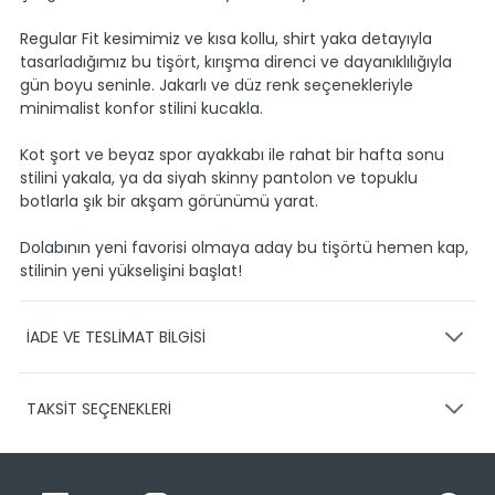
Regular Fit kesimimiz ve kısa kollu, shirt yaka detayıyla
tasarladığımız bu tişört, kırışma direnci ve dayanıklılığıyla
gün boyu seninle. Jakarlı ve düz renk seçenekleriyle
minimalist konfor stilini kucakla.
Kot şort ve beyaz spor ayakkabı ile rahat bir hafta sonu
stilini yakala, ya da siyah skinny pantolon ve topuklu
botlarla şık bir akşam görünümü yarat.
Dolabının yeni favorisi olmaya aday bu tişörtü hemen kap,
stilinin yeni yükselişini başlat!
İADE VE TESLİMAT BİLGİSİ
KARGO VE TESLİMAT
TAKSİT SEÇENEKLERİ
Ürünlerinizin gönderimini anlaşmalı olduğumuz PTT,
HEPSİJET ve BOVO firmaları ile yapmaktayız.
Siparişleriniz
1-3 iş günü içerisinde kargoya teslim edilir.