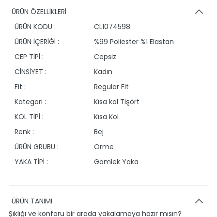
ÜRÜN ÖZELLİKLERİ
ÜRÜN KODU :
CL1074598
ÜRÜN İÇERİĞİ :
%99 Poliester %1 Elastan
CEP TİPİ :
Cepsiz
CİNSİYET :
Kadın
Fit :
Regular Fit
Kategori :
Kısa kol Tişört
KOL TİPİ :
Kısa Kol
Renk :
Bej
ÜRÜN GRUBU :
Orme
YAKA TİPİ :
Gömlek Yaka
ÜRÜN TANIMI
Şıklığı ve konforu bir arada yakalamaya hazır mısın?