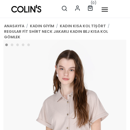
(0)
ANASAYFA
/
KADIN GİYİM
/
KADIN KISA KOL TİŞÖRT
/
REGULAR FİT SHİRT NECK JAKARLI KADIN BEJ KISA KOL
GÖMLEK