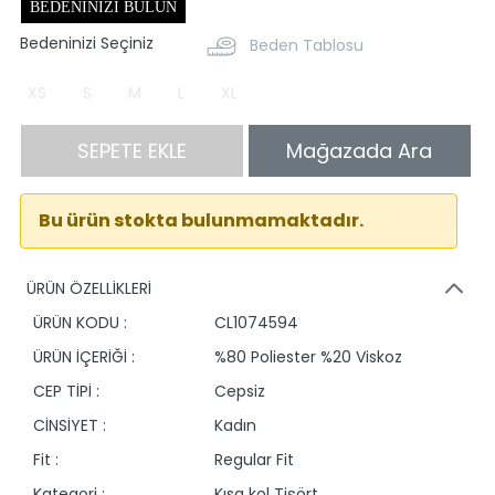
BEDENINIZI BULUN
Bedeninizi Seçiniz
Beden Tablosu
XS
S
M
L
XL
SEPETE EKLE
Mağazada Ara
Bu ürün stokta bulunmamaktadır.
ÜRÜN ÖZELLİKLERİ
ÜRÜN KODU :
CL1074594
ÜRÜN İÇERİĞİ :
%80 Poliester %20 Viskoz
CEP TİPİ :
Cepsiz
CİNSİYET :
Kadın
Fit :
Regular Fit
Kategori :
Kısa kol Tişört