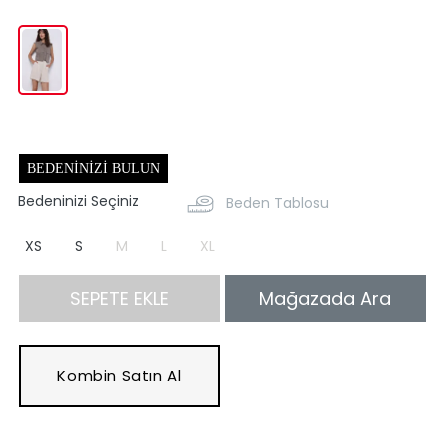
BEDENINIZI BULUN
Bedeninizi Seçiniz
Beden Tablosu
XS
S
M
L
XL
SEPETE EKLE
Mağazada Ara
Kombin Satın Al