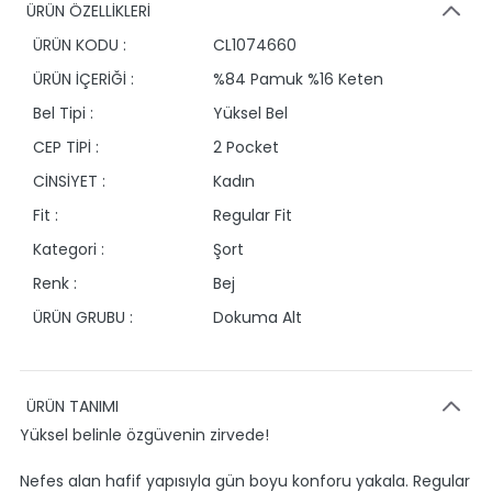
ÜRÜN ÖZELLİKLERİ
ÜRÜN KODU :
CL1074660
ÜRÜN İÇERİĞİ :
%84 Pamuk %16 Keten
Bel Tipi :
Yüksel Bel
CEP TİPİ :
2 Pocket
CİNSİYET :
Kadın
Fit :
Regular Fit
Kategori :
Şort
Renk :
Bej
ÜRÜN GRUBU :
Dokuma Alt
ÜRÜN TANIMI
Yüksel belinle özgüvenin zirvede!
Nefes alan hafif yapısıyla gün boyu konforu yakala. Regular