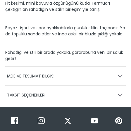
Fit kesimi, mini boyuyla özgürlüğünü kutla. Fermuarı
çektiğin an rahatlığın ve stilin birleşimiyle tanış.
Beyaz tişört ve spor ayakkabılarla günlük stilini taçlandır. Ya
da topuklu sandaletler ve ince askılı bir bluzla şıklığı yakala.
Rahatlığı ve stili bir arada yakala, gardrobuna yeni bir soluk
getir!
İADE VE TESLİMAT BİLGİSİ
KARGO VE TESLİMAT
TAKSİT SEÇENEKLERİ
Ürünlerinizin gönderimini anlaşmalı olduğumuz PTT,
HEPSİJET ve BOVO firmaları ile yapmaktayız.
Siparişleriniz
1-3 iş günü içerisinde kargoya teslim edilir.
Taksit Sayısı
Taksit Miktarı
Taksitli Tutar
Siparişimin kargo takibini nasıl yapabilirim?
Toplam