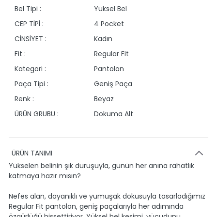
Bel Tipi :
Yüksel Bel
CEP TİPİ :
4 Pocket
CİNSİYET :
Kadın
Fit :
Regular Fit
Kategori :
Pantolon
Paça Tipi :
Geniş Paça
Renk :
Beyaz
ÜRÜN GRUBU :
Dokuma Alt
ÜRÜN TANIMI
Yükselen belinin şık duruşuyla, günün her anına rahatlık
katmaya hazır mısın?
Nefes alan, dayanıklı ve yumuşak dokusuyla tasarladığımız
Regular Fit pantolon, geniş paçalarıyla her adımında
özgürlüğü hissettiriyor. Yüksel bel kesimi, vücudunu