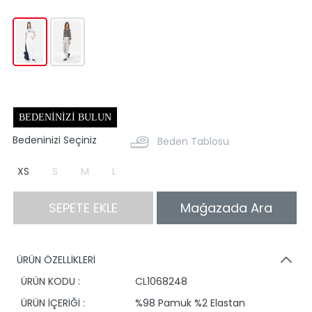
BEDENINIZI BULUN
Bedeninizi Seçiniz
Beden Tablosu
XS
S
M
L
SEPETE EKLE
Mağazada Ara
ÜRÜN ÖZELLİKLERİ
ÜRÜN KODU :
CL1068248
ÜRÜN İÇERİĞİ :
%98 Pamuk %2 Elastan