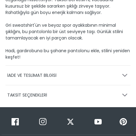
kusursuz bir şekilde sararken şıklığı zirveye taşıyor.
Rahatlığıyla gün boyu enerjik kalmanı sağlıyor.
Gri sweatshirt'ün ve beyaz spor ayakkabının minimal
şıklığını, bu pantolonla bir üst seviyeye taşı. Günlük stilini
tamamlayacak en iyi parçan olacak.
Hadi, gardırobuna bu şahane pantolonu ekle, stilini yeniden
keşfet!
İADE VE TESLİMAT BİLGİSİ
KARGO VE TESLİMAT
TAKSİT SEÇENEKLERİ
Ürünlerinizin gönderimini anlaşmalı olduğumuz PTT,
HEPSİJET ve BOVO firmaları ile yapmaktayız.
Siparişleriniz
1-3 iş günü içerisinde kargoya teslim edilir.
Taksit Sayısı
Taksit Miktarı
Taksitli Tutar
Siparişimin kargo takibini nasıl yapabilirim?
Toplam
1
599,99 TL
Üye girişi yaptıktan sonra, sitemizde yer alan
599,99 TL