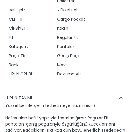
Poliester
Bel Tipi :
Yüksel Bel
CEP TİPİ :
Cargo Pocket
CİNSİYET :
Kadın
Fit :
Regular Fit
Kategori :
Pantolon
Paça Tipi :
Geniş Paça
Renk :
Mavi
ÜRÜN GRUBU :
Dokuma Alt
ÜRÜN TANIMI
Yüksel belinle şehri fethetmeye hazır mısın?
Nefes alan hafif yapısıyla tasarladığımız Regular Fit
pantolon, geniş paçalarıyla özgürlüğünü kucaklamanı
sağlıyor. Bağcıklarını sıktıkça gün boyu enerjik hissedeceğin