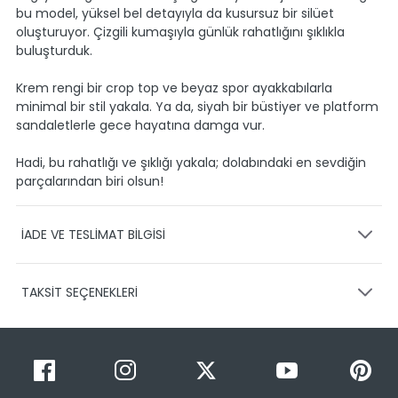
bu model, yüksel bel detayıyla da kusursuz bir silüet
oluşturuyor. Çizgili kumaşıyla günlük rahatlığını şıklıkla
buluşturduk.
Krem rengi bir crop top ve beyaz spor ayakkabılarla
minimal bir stil yakala. Ya da, siyah bir büstiyer ve platform
sandaletlerle gece hayatına damga vur.
Hadi, bu rahatlığı ve şıklığı yakala; dolabındaki en sevdiğin
parçalarından biri olsun!
İADE VE TESLİMAT BİLGİSİ
KARGO VE TESLİMAT
TAKSİT SEÇENEKLERİ
Ürünlerinizin gönderimini anlaşmalı olduğumuz PTT,
HEPSİJET ve BOVO firmaları ile yapmaktayız.
Siparişleriniz
1-3 iş günü içerisinde kargoya teslim edilir.
Taksit Sayısı
Taksit Miktarı
Taksitli Tutar
Siparişimin kargo takibini nasıl yapabilirim?
Toplam