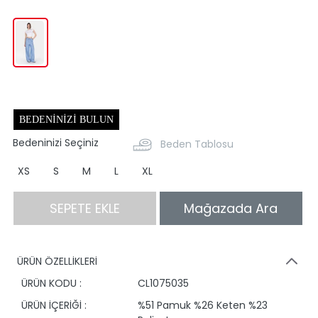
BEDENINIZI BULUN
Bedeninizi Seçiniz
Beden Tablosu
XS
S
M
L
XL
SEPETE EKLE
Mağazada Ara
ÜRÜN ÖZELLİKLERİ
ÜRÜN KODU :
CL1075035
ÜRÜN İÇERİĞİ :
%51 Pamuk %26 Keten %23