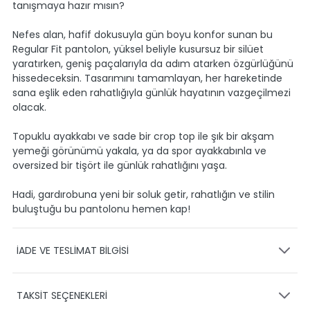
tanışmaya hazır mısın?
Nefes alan, hafif dokusuyla gün boyu konfor sunan bu
Regular Fit pantolon, yüksel beliyle kusursuz bir silüet
yaratırken, geniş paçalarıyla da adım atarken özgürlüğünü
hissedeceksin. Tasarımını tamamlayan, her hareketinde
sana eşlik eden rahatlığıyla günlük hayatının vazgeçilmezi
olacak.
Topuklu ayakkabı ve sade bir crop top ile şık bir akşam
yemeği görünümü yakala, ya da spor ayakkabınla ve
oversized bir tişört ile günlük rahatlığını yaşa.
Hadi, gardırobuna yeni bir soluk getir, rahatlığın ve stilin
buluştuğu bu pantolonu hemen kap!
İADE VE TESLİMAT BİLGİSİ
KARGO VE TESLİMAT
TAKSİT SEÇENEKLERİ
Ürünlerinizin gönderimini anlaşmalı olduğumuz PTT,