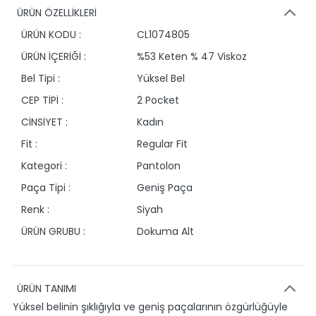
ÜRÜN ÖZELLİKLERİ
ÜRÜN KODU :
CL1074805
ÜRÜN İÇERİĞİ :
%53 Keten % 47 Viskoz
Bel Tipi :
Yüksel Bel
CEP TİPİ :
2 Pocket
CİNSİYET :
Kadın
Fit :
Regular Fit
Kategori :
Pantolon
Paça Tipi :
Geniş Paça
Renk :
Siyah
ÜRÜN GRUBU :
Dokuma Alt
ÜRÜN TANIMI
Yüksel belinin şıklığıyla ve geniş paçalarının özgürlüğüyle