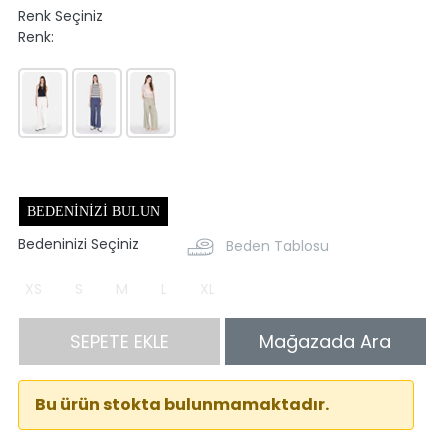
Renk Seçiniz
Renk:
BEDENINIZI BULUN
Bedeninizi Seçiniz
Beden Tablosu
XS
S
M
L
XL
SEPETE EKLE
Mağazada Ara
Bu ürün stokta bulunmamaktadır.