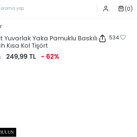
(0)
T
it Yuvarlak Yaka Pamuklu Baskılı
534
h Kısa Kol Tişört
L
249,99 TL
- 62%
 BULUN