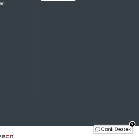
ri
249,99 TL
125,00 TL
Sayısı
Taksit Miktarı
Taksitli Tutar
Toplam
249,99 TL
249,99 TL
249,99 TL
125,00 TL
249,99 TL
83,33 TL
249,99 TL
62,50 TL