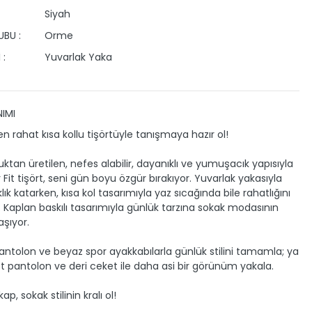
Siyah
BU :
Orme
 :
Yuvarlak Yaka
IMI
en rahat kısa kollu tişörtüyle tanışmaya hazır ol!
tan üretilen, nefes alabilir, dayanıklı ve yumuşacık yapısıyla
Fit tişört, seni gün boyu özgür bırakıyor. Yuvarlak yakasıyla
ıklık katarken, kısa kol tasarımıyla yaz sıcağında bile rahatlığını
Kaplan baskılı tasarımıyla günlük tarzına sokak modasının
aşıyor.
pantolon ve beyaz spor ayakkabılarla günlük stilini tamamla; ya
kot pantolon ve deri ceket ile daha asi bir görünüm yakala.
ap, sokak stilinin kralı ol!