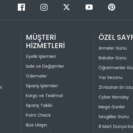
kullanılma
1
30 gün içer
iade kaps
2
Değişim ya
bedeniyle v
MÜŞTERİ
ÖZEL SAY
HİZMETLERİ
Taksit 
İade işlem
Anneler Günü
Üyelik İşlemleri
1
Babalar Günü
“Hesabım” 
istediğini
İade ve Değişimler
2
Öğretmenler G
Daha sonra
Ödemeler
3
Yaz Sezonu
ederek iad
Sipariş İşlemleri
4
ri
21 Haziran En Uz
İade işlemi
Kargo ve Teslimat
uygun olu
Cyber Monday
durumunda 
Sipariş Takibi
i
Mega Günler
Point Check
Taksit 
Sevgililer Günü
Bize Ulaşın
8 Mart Dünya Ka
1