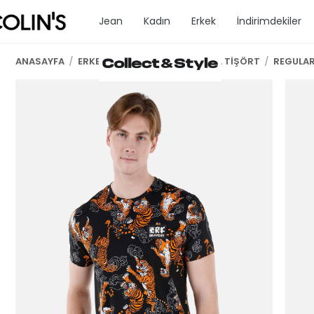
Jean
Kadın
Erkek
İndirimdekiler
ANASAYFA
/
ERKEK GİYİM
/
ERKEK KISA KOL TİŞÖRT
/
REGULAR