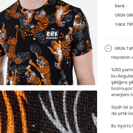
Renk :
ÜRÜN GRU
YAKA TİPİ
ÜRÜN TAN
Hayatının 
%100 pamuk
bu Regular 
şıklığına ş
bozmuyor. 
enerjisini t
Siyah bir 
da yırtık 
Bu tişörtü k