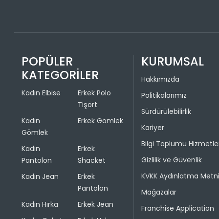
POPÜLER
KURUMSAL
KATEGORİLER
Hakkımızda
Kadın Elbise
Erkek Polo
Politikalarımız
Tişört
Sürdürülebilirlik
Kadın
Erkek Gömlek
Kariyer
Gömlek
Bilgi Toplumu Hizmetle
Kadın
Erkek
Gizlilik ve Güvenlik
Pantolon
Shacket
KVKK Aydınlatma Metn
Kadın Jean
Erkek
Pantolon
Mağazalar
Kadın Hırka
Erkek Jean
Franchise Application