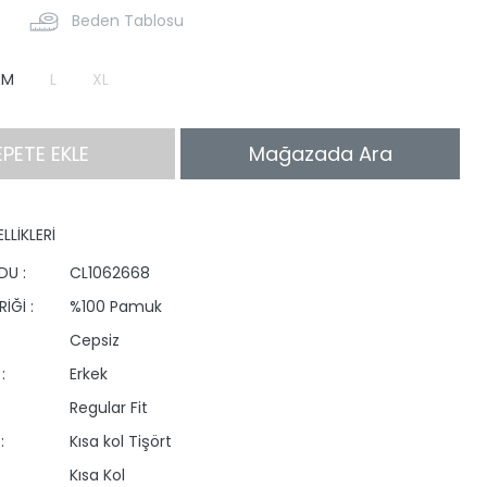
Beden Tablosu
M
L
XL
EPETE EKLE
Mağazada Ara
LLİKLERİ
DU :
CL1062668
İĞİ :
%100 Pamuk
Cepsiz
:
Erkek
Regular Fit
:
Kısa kol Tişört
Kısa Kol