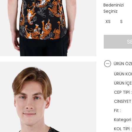
Bedeninizi
Seçiniz
XS
S
S
ÜRÜN ÖZE
ÜRÜN KO
ÜRÜN İÇER
CEP TİPİ :
CİNSİYET 
Fit :
Kategori 
KOL TİPİ :