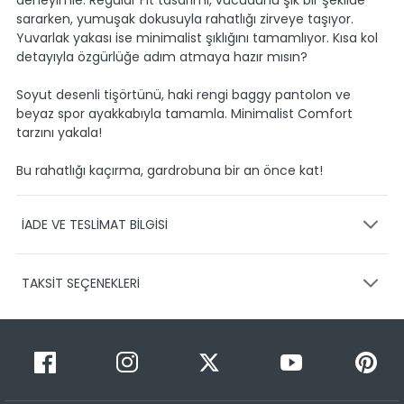
deneyimle. Regular Fit tasarımı, vücudunu şık bir şekilde
sararken, yumuşak dokusuyla rahatlığı zirveye taşıyor.
Yuvarlak yakası ise minimalist şıklığını tamamlıyor. Kısa kol
detayıyla özgürlüğe adım atmaya hazır mısın?
Soyut desenli tişörtünü, haki rengi baggy pantolon ve
beyaz spor ayakkabıyla tamamla. Minimalist Comfort
tarzını yakala!
Bu rahatlığı kaçırma, gardrobuna bir an önce kat!
İADE VE TESLİMAT BİLGİSİ
KARGO VE TESLİMAT
TAKSİT SEÇENEKLERİ
Ürünlerinizin gönderimini anlaşmalı olduğumuz PTT,
HEPSİJET ve BOVO firmaları ile yapmaktayız.
Siparişleriniz
1-3 iş günü içerisinde kargoya teslim edilir.
Taksit Sayısı
Taksit Miktarı
Taksitli Tutar
Siparişimin kargo takibini nasıl yapabilirim?
Toplam
1
349,99 TL
Üye girişi yaptıktan sonra, sitemizde yer alan
349,99 TL