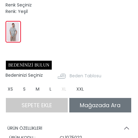
Renk Seçiniz
Renk:
Yeşil
BEDENINIZI BULUN
Bedeninizi Seçiniz
Beden Tablosu
XS
S
M
L
XL
XXL
SEPETE EKLE
Mağazada Ara
ÜRÜN ÖZELLİKLERİ
ÜRÜN KODU :
CL1075022