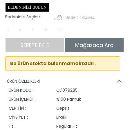
BEDENINIZI BULUN
Bedeninizi Seçiniz
Beden Tablosu
S
M
L
XL
XXL
SEPETE EKLE
Mağazada Ara
Bu ürün stokta bulunmamaktadır.
ÜRÜN ÖZELLİKLERİ
ÜRÜN KODU :
CL1079285
ÜRÜN İÇERİĞİ :
%100 Pamuk
CEP TİPİ :
Cepsiz
CİNSİYET :
Erkek
Fit :
Regular Fit